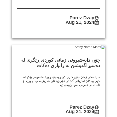
Parez Dzay
Aug 21, 2024
چۆن دابەشبوونی زمانی کوردی ڕێگری لە
دەستڕاگەیشتن بە زانیاری دەکات
سیاسەتی زمان چۆن کاری کردووە بۆ دوورخستنەوەی پێکهاتە
کوردییەکان لە ژیانی گشتی عێراق؟ تارا عەزیز بەدواداچوون بۆ
ناساندنی فەرمی ئەم دواییەی زم..
Parez Dzay
Aug 21, 2024