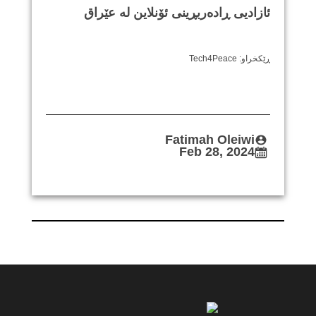
ئازادیی ڕادەربڕینی ئۆنلاین لە عێراق
ڕێکخراو: Tech4Peace
Fatimah Oleiwi
Feb 28, 2024