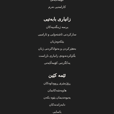
کارامەیی نەرم
زانیاری بابەتیی
پرسە ژینگەییەکان
سازکردنی ئاشتەوایی و ئارامیی
پێکەوەژیان
بەهێزکردن و بەتواناکردنی ژنان
بڵاوکردنەوەی زانیاری ناڕاست
یەکگرتنی کۆمەڵایەتی
ئێمە کێین
ڕۆژمێری ڕووداوەکان
هاوبەشەکانمان
پەیوەندیمان پێوە بکەن
دابەزاندنەکان
یاسایی