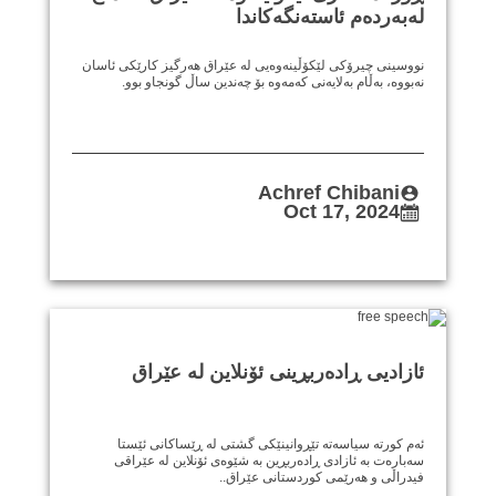
لەبەردەم ئاستەنگەکاندا
نووسینی چیرۆکی لێکۆڵینەوەیی لە عێراق هەرگیز کارێکی ئاسان
نەبووە، بەڵام بەلایەنی کەمەوە بۆ چەندین ساڵ گونجاو بوو.
Achref Chibani
Oct 17, 2024
ئازادیی ڕادەربڕینی ئۆنلاین لە عێراق
ئەم کورتە سیاسەتە تێڕوانینێکی گشتی لە ڕێساکانی ئێستا
سەبارەت بە ئازادی ڕادەربڕین بە شێوەی ئۆنلاین لە عێراقی
فیدراڵی و هەرێمی کوردستانی عێراق..