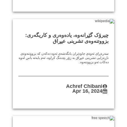
چیرۆک گێڕانەوە، یادەوەری و کاریگەری:
بزووتنەوەی تشرینی عیڕاق
‎سەرەڕای ئەوەی چاودێران بانگەشەی ئەوە دەکەن کە بزووتنەوەی
ناڕەزایی تشرینی عیڕاق بە زۆر بێدەنگ کراوە، ئەم بابەتە باس لەوە
دەکات ئەو بزووتنەوە..
Achref Chibani
Apr 16, 2024