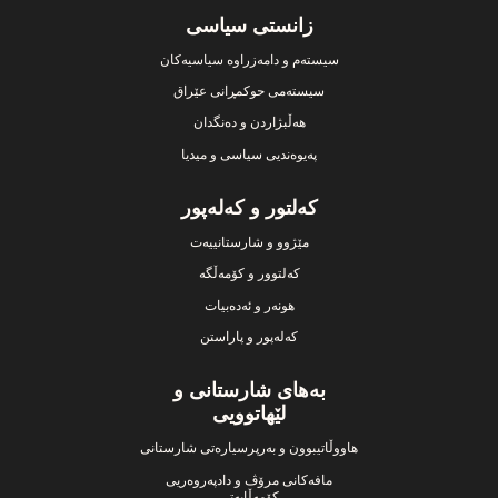
Footer
زانستی سیاسی
سیستەم و دامەزراوە سیاسیەکان
سیستەمی حوکمڕانی عێراق
هەڵبژاردن و دەنگدان
پەیوەندیی سیاسی و میدیا
کەلتور و کەلەپور
مێژوو و شارستانییەت
کەلتوور و کۆمەڵگە
هونەر و ئەدەبیات
کەلەپور و پاراستن
بەهای شارستانی و
لێهاتوویی
هاووڵاتیبوون و بەرپرسیارەتی شارستانی
مافەکانی مرۆڤ و دادپەروەریی
کۆمەڵایەتی