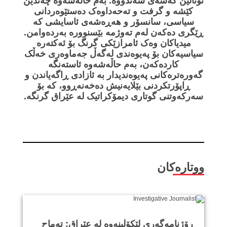
ئۆنالین گەشەی سەندووە. بەم حاڵەشەوە چەندین
کێشە و گرفت و تەحەداوەک دەستێوەردانی
سیاسی، سانسۆر و هەڕەشەی ئاسایشی کە
ڕێگری دەکەن لەم تەوژمە بێسنوورە بەردەوامن.
میدیاکان وەک ئامرازێکی گرنگ بۆ ئەکتەرە
سیاسیەکان بۆ پەیوەندی لەگەڵ جەماوەری خەڵک
کاردەکەن، بەم حاڵەشەوە ئاستەنگە
گەورەترەکانی پەیوەندیدار بە ئازادی ڕاگەیاندن و
ڕاپۆرتکردنی بێلایەنیش دەخەنەڕوو، کە بۆ
سەرکەوتنی گوتاری دیمۆکراتیک لە عێراق گرنگە.
ووتارەکان
ڕۆژنامەگەری لێکۆڵینەوە لە عێراق: تەماح