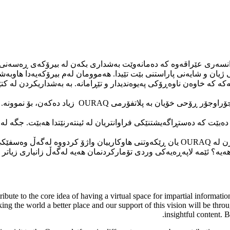
سەری عێراقەوە کە دەمانەوێت بەشداری بکەن لە بیرۆکەی ڕەسەنی هەب
ان و شایەنی پاراستنی بێت تێیدا. هەموومان لەم بیرۆکەیەدا هاوبەشین
ڕێکخراوە ناوخۆیی و نێودەوڵەتییە جیاوازەکان لە ئێست
 دەبێت کە دەستڕاگەیشتنێکی فراوانتریان لە ئینتەرنێتدا هەبێت. جگە 
کارەکانیان.
bute to the core idea of having a virtual space for impartial information
ing the world a better place and our support of this vision will be thro
insightful content. B