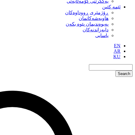
یەکگرتنی کۆمەڵایەتی
ئێمە کێین
ڕۆژمێری ڕووداوەکان
هاوبەشەکانمان
پەیوەندیمان پێوە بکەن
دابەزاندنەکان
یاسایی
EN
AR
KU
Search