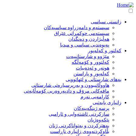
بڕۆ
بۆ
ناوەڕۆکی
زانستی سیاسی
سەرەکی
Main
سیستەم و دامەزراوە سیاسیەکان
سیستەمی حوکمڕانی عێراق
navigation
هەڵبژاردن و دەنگدان
پەیوەندیی سیاسی و میدیا
کەلتور و کەلەپور
مێژوو و شارستانییەت
کەلتوور و کۆمەڵگە
هونەر و ئەدەبیات
کەلەپور و پاراستن
بەهای شارستانی و لێهاتوویی
هاووڵاتیبوون و بەرپرسیارەتی شارستانی
مافەکانی مرۆڤ و دادپەروەریی کۆمەڵایەتی
کارامەیی نەرم
زانیاری بابەتیی
پرسە ژینگەییەکان
سازکردنی ئاشتەوایی و ئارامیی
پێکەوەژیان
بەهێزکردن و بەتواناکردنی ژنان
بڵاوکردنەوەی زانیاری ناڕاست