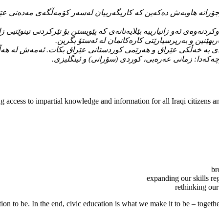
وجۆرانە هاوبەش دەکەین کە کاریگەرییان لەسەر کۆمەڵگەی مەدەنی عێرا
ازیە بە بڵاوکردنەوەی ئەو زانیارییە بێلایەنانەی کە پێویستن بۆ تێرکردنی تینوێ
ربهێنین و بەرپرسیارێتی کارەکانمان لە ئەستۆ بگرین.
یوەندی بە خەڵکی عێراق و هەرێمی کوردستانی عێراق بکات. ئەمەش لە ه
چەکەدا: زمانی عەرەبی، کوردی (سۆرانی) و ئینگلیزی.
 access to impartial knowledge and information for all Iraqi citizens an
br
expanding our skills re
rethinking our
on to be. In the end, civic education is what we make it to be – together