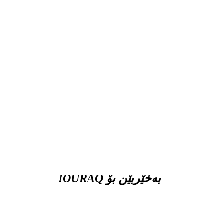
بەخێربێن بۆ OURAQ!