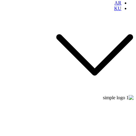
AR
KU