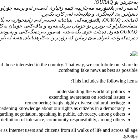
بەخێربێن بۆ OURAQ!
لەسەر ئەم پلاتفۆرمە مەجازییە، ئێمە زانیاری لەسەر ئەو پرسە جۆرا
دەتوانین بێ لایەنگری و بێلایەنانە ئەم کارە بکەین.
ئامانجی OURAQ، پلاتفۆرمەکە، بنیادنانە لەسەر ئەم زانینخو
متمانەپێکراو کە بوێرین بۆ خۆمان بیربکەینەوە و مافەکانی خۆمان بەکا
OURAQ هەوڵ دەدات خۆی بگەیەنێتە هەموو بەردەنگەکانی و پە
دەردەکەوێت، ئەوان سێ زمانن کە زۆرترین بەکارهێنانیان هەیە لە ناو
d those interested in the country. That way, we contribute our share to
combating fake news as best as possible.
This includes the following items:
understanding the world of politics
extending awareness on societal issues
remembering Iraqis highly diverse cultural heritage
oadening knowledge about our rights as citizens in a democracy
garding negotiation, speaking in public, advocacy, among others
 definition of tolerance, community responsibility, among others
 as Internet users and citizens from all walks of life and across all age
groups.