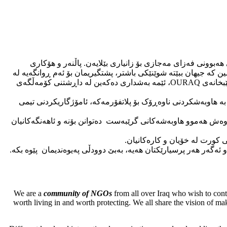
وونی فەزای مەجازی بۆ زانیاری بێلایەن. پاڵنەر و هۆکاری
 کە جیهان ببێتە شوێنێکی باشتر، پشتگیریمان بۆ ئەم ڕوانگەیە لە
ڕێگەی بەشداریکردنمان دەبێت لە بەرزکردنەوەی کتێبخانەی پلاتفۆرمەکە کە خاوەن ناوەڕۆکی پەیوەندیدار و تێڕامانە. بە بەشداریکردن لە کتێبخانەی OURAQ، ئێمە بەشداری دەکەین لە داڕشتنی کۆمەڵگەی
اوە بە شێوازی جۆراوجۆر ڕۆحی خۆیان بە پلاتفۆرمی OURAQ زیاد دەکەن، بۆ نموونە. بە هاوبەشکردنی ناوەڕۆک بۆ پلاتفۆرمەکە، ئامۆژگاریکردنی تیمی
لەوەش هەموو هاوبەشەکانی گرێبەست دەتوانن بۆنە و ئاهەنگەکانیان
We are a
community of NGOs
from all over Iraq who wish to contri
worth living in and worth protecting. We all share the vision of mak