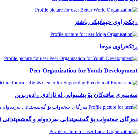
ڕێکخراوی جیهانێکی باشتر
ڕێکخراوی موجا
Peer Organization for Youth Development
سەنتەری مافەکان بۆ پشتیوانی لە ئازادی ڕادەربڕین
دەزگای خەتەوات بۆ گەشەپێدانی بەردەوام و گەشەپێدانی ئ