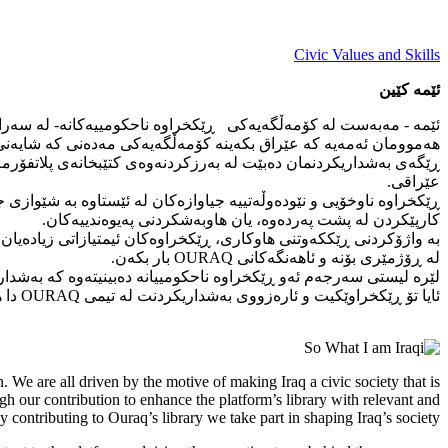
Civic Values and Skills
ئێمە کێین
ئێمە - مەبەست لە کۆمەڵگەیەکی ڕێکخراوە ناحکومییەکانە- لە سەران
هەموومان ئەمەیە کە عێراق بکەینە کۆمەڵگەیەکی مەدەنی کە شایەنی ژی
عێراقی.
کارپێکردن لە پشت پەردەوە، یان هاوبەشکردنی پەیوەندییەکان.
بە واژۆکردنی ڕێککەوتنی هاوکاری، ڕێکخراوەکان ئیمتیازاتی زیادەیان
لە ڕۆژمێری بۆنە و ئاهەنگەکانی OURAQ بار بکەن.
لێرە لیستی سەرجەم ئەو ڕێکخراوە ناحکومییانە دەبینیتەوە کە بەشدارن لە OURAQ یان ڕێکەوتنی هاوکارییان واژۆ کردووە لەگەڵ وەسفێکی کورت لە خۆیان و 
ئایا تۆ ڕێکخراوێکیت و ئارەزووی بەشداریکردنت لە تیمی OURAQ دا هەیە؟ ئێمە لاپەڕەیەکی وردی تۆمارکردنمان هەیە لەگەڵ زانیاری زیاتر و ئەگەر هەر پرسیارێکتان هەیە، بەبێ دوودڵی پەیوەندیمان پێوە بکە.
. We are all driven by the motive of making Iraq a civic society that is
ugh our contribution to enhance the platform’s library with relevant and
y contributing to Ouraq’s library we take part in shaping Iraq’s society.