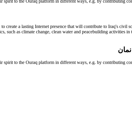
ir spirit to the Ouraq platform in different ways, e.g. by contributing c
to create a lasting Internet presence that will contribute to Iraq's civil
ics, such as climate change, clean water and peacebuilding activities 
نمان
ir spirit to the Ouraq platform in different ways, e.g. by contributing c