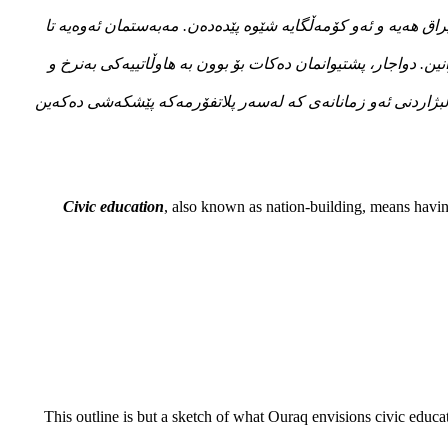
ق هەیە و ئەو کۆمەڵگایە شێوە پێدەدەن. مەبەستمان ئەوەیە تا
تیی زانین. دواجار، پشتیوانمان دەکات بۆ بوون بە هاوڵاتییەکی بەنرخ و
ەڵبژاردنی ئەو زمانانەی کە لەسەر پلاتفۆرمەکە پێشکەشی دەکەین
Civic education
, also known as nation-building, means having
This outline is but a sketch of what Ouraq envisions civic educati