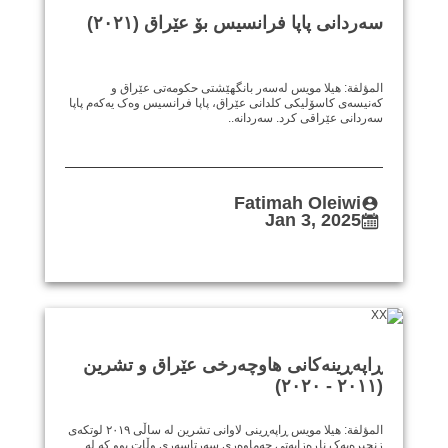
سەردانی پاپا فرانسیس بۆ عێراق (٢٠٢١)
المؤلفة: هيلا مويس لەسەر بانگهێشتی حکومەتی عێراق و
کەنیسەی کاسۆلیکی کلدانی عێراق، پاپا فرانسیس وەک یەکەم پاپا
سەردانی عێراقی کرد. سەردانە..
Fatimah Oleiwi
Jan 3, 2025
ڕاپەڕینەکانی هاوچەرخی عێراق و تشرین
(٢٠١١ - ٢٠٢٠)
المؤلفة: هيلا مويس ڕاپەڕینی لاوانی تشرین لە ساڵی ٢٠١٩ لوتکەی
زنجیرەیەک ناڕەزایەتی جەماوەری سەرتاسەری وڵات بوو کە لە