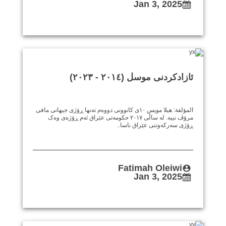
Jan 3, 2025
ئازادکردنی موسڵ (٢٠١٤ - ٢٠٢٣)
المؤلفة: هيلا مويس ١٠ی کانوونی دووەم تەنها ڕۆژی جیهانی مافی
مرۆڤ نییە. لە ساڵی ٢٠١٧ حکومەتی عێراق ئەم ڕۆژەی وەک
ڕۆژی سەرکەوتنی عێراق ناسا..
Fatimah Oleiwi
Jan 3, 2025