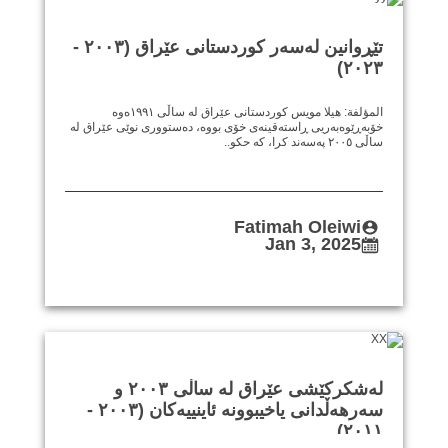
تێڕوانین لەسەر کوردستانی عێراق (٢٠٠٣ -
٢٠٢٣)
المؤلفة: هيلا مويس کوردستانی عێراق لە ساڵی ١٩٩١ەوە
خۆبەڕێوەبەریی ڕاستەقینەی خۆی بووە، دەستووری نوێی عێراق لە
ساڵی ٢٠٠٥ پەسەند کرا، کە حکو..
Fatimah Oleiwi
Jan 3, 2025
لەشکرکێشی عێراق لە ساڵی ٢٠٠٣ و
سەرهەڵدانی یاخیبوونە ئاینییەکان (٢٠٠٣ -
٢٠١١)