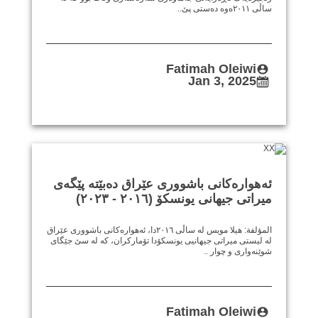
ساڵی ٢٠١١ەوە دەستی پێ..
Fatimah Oleiwi
Jan 3, 2025
ئەهوارەکانی باشووری عێراق دەبێتە پێگەی
میراتی جیهانی یونسکۆ (٢٠١٦ - ٢٠٢٣)
المؤلفة: هيلا مويس لە ساڵی ٢٠١٦دا، ئەهوارەکانی باشووری عێراق
لە لیستی میراتی جیهانیی یونسکۆدا تۆمارکران، کە لە سێ جێگای
شوێنەواری و چوار ..
Fatimah Oleiwi