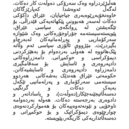
هەڵبژێردراوە وەک سەرۆکی دەوڵەت کار دەکات.
لەگەڵ ئەوەشدا کەپارێزگاکان
خاوەنخۆبەڕێوەبەری جیاجیایان، عێراق داکۆکی
دەکات لەسەر هەبوونی پێکهاتەیەکی فێدراڵی. بۆ
تێگەیشتن لە ڕوانگەی سیاسی عێراق،
پێویستەسیستەمە جۆراوجۆرەکانی وەک شێوازە
سەرکۆماریی و پەڕلەمانیەکان لەبەرچاو
بگیردرێت. مێژووی ئاڵۆزی سیاسی ئەم وڵاتە
پێک‌هاتووە لە هەوڵی بەردەوام بۆ بەهێزکردنی
دیمۆکراسی و حوکمڕانی. دامەزراوەکانی
دادپەروەری و ئاسایش بۆ سەقامگیری
دامەزراوە دادپەروەری و ئاسایشیەکانن.
حکومەتی عێراق هەندێک بەشەکانی هەردوو
سیستەمی سەرکۆماری و پەرلەمانیی تێکەڵ
بەیەک دەکات و گرنگیی
دەسەڵاتیجێىەجێکار(دەوڵەت)، و یاسادانەر و
دادوەری بەرجەستە دەکات. هەوڵە بەردەوامە
ناوخۆیی و نێونەتەوەییەکان بۆ هەموارکردنەوەی
چوارچێوەی دیمۆکراتیک و بۆ حوکمڕانی و
دەسەڵاتداریەکی کاریگەر،پێویستە.