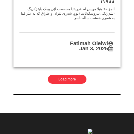
١٩٨٨)
المؤلفة: هيلا مويس لە بنەڕەتدا مەبەست لێی وەک بلیتزکریگ
(شەڕێکی تتروسکەئاسا) بوو، شەڕی ئێران و عێراق کە لە عێراقدا
بە شەڕی هەشت ساڵە ناسر..
Fatimah Oleiwi
Jan 3, 2025
Pagination
Load more