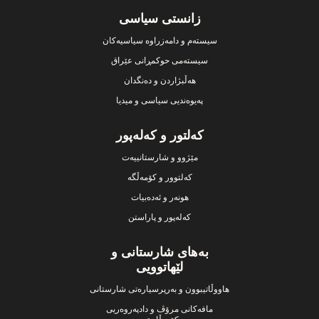
Footer
زانستی سیاسی
سیستەم و دامەزراوە سیاسیەکان
سیستەمی حوکمڕانی عێراق
هەڵبژاردن و دەنگدان
پەیوەندیی سیاسی و میدیا
کەلتور و کەلەپور
مێژوو و شارستانییەت
کەلتوور و کۆمەڵگە
هونەر و ئەدەبیات
کەلەپور و پاراستن
بەهای شارستانی و
لێهاتوویی
هاووڵاتیبوون و بەرپرسیارەتی شارستانی
مافەکانی مرۆڤ و دادپەروەریی