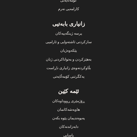
کۆمەڵایەتی
کارامەیی نەرم
زانیاری بابەتیی
پرسە ژینگەییەکان
سازکردنی ئاشتەوایی و ئارامیی
پێکەوەژیان
بەهێزکردن و بەتواناکردنی ژنان
بڵاوکردنەوەی زانیاری ناڕاست
یەکگرتنی کۆمەڵایەتی
ئێمە کێین
ڕۆژمێری ڕووداوەکان
هاوبەشەکانمان
پەیوەندیمان پێوە بکەن
دابەزاندنەکان
یاسایی