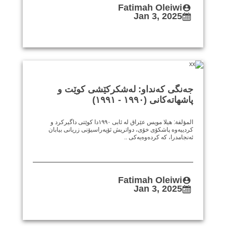
Fatimah Oleiwi
Jan 3, 2025
جەنگی کەنداو: لەشکرکێشی کوێت و
پاشهاتەکانی (١٩٩٠ - ١٩٩١)
المؤلفة: هيلا مويس عێراق لە ئابی ١٩٩٠دا کوێتی داگیرکرد و
کردییەوە پاشکۆی خۆی، دواتریش ئۆپەراسیۆنی زریانی بیابان
ئەنجامدرا، کە کردەوەیەکی ..
Fatimah Oleiwi
Jan 3, 2025