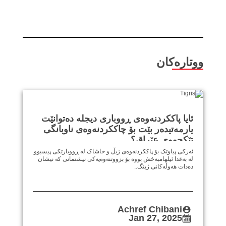
ووتارەکان
ئایا پاککردنەوەی ڕووباری دیجلە دەتوانێت
یارمەتیدەر بێت بۆ چاککردنەوەی ناوبانگی
تێکچووی عێراق؟
ئەرکی پیاوێک بۆ پاککردنەوەی زبڵ و خاشاک لە ڕووبارێکی پیسبوو
لە بەغدا ئیلهامبەخش بووە بۆ بزووتنەوەیەکی نیشتمانی کە نیشان
دەدات هەوڵەکانی ژینگ..
Achref Chibani
Jan 27, 2025