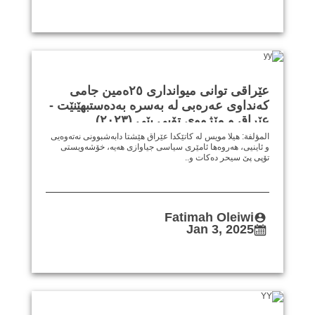
عێراقی توانی میوانداری ٢٥ەمین جامی
کەنداوی عەرەبی لە بەسرە بەدەستبهێنێت -
عێراق و مێژووی تۆپی پێی (٢٠٢٣)
المؤلفة: هيلا مويس لە کاتێکدا عێراق هێشتا دابەشبوونی نەتەوەیی
و ئاینیی، هەروەها ئامێری سیاسی جیاوازی هەیە، خۆشەویستی
تۆپی پێ سیحر دەکات و..
Fatimah Oleiwi
Jan 3, 2025