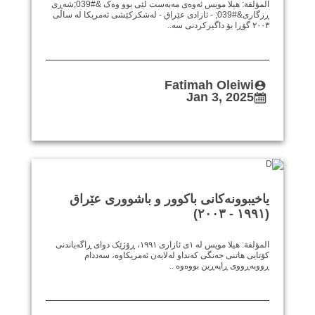
المؤلفة: هيلا مويس ئەوەی مەبەست لێی بوو وەک &#039;شەڕی
ڕزگاری&#039; - ئازادی عێراق - لەشکرکێشی ئەمریکا لە ساڵی
٢٠٠٣ گۆڕا بۆ داگیرکردنی سە..
Fatimah Oleiwi
Jan 3, 2025
یاخیبوونەکانی باکوور و باشووری عێراق
(١٩٩١ - ٢٠٠٣)
المؤلفة: هيلا مويس لە ١ی ئازاری ١٩٩١، ڕۆژێک دوای ڕاگەیاندنی
کۆتایی هاتنی جەنگی کەنداو لەلایەن ئەمریکاوە، سەددام
ڕووبەڕووی ڕاپەڕین بووەوە ..