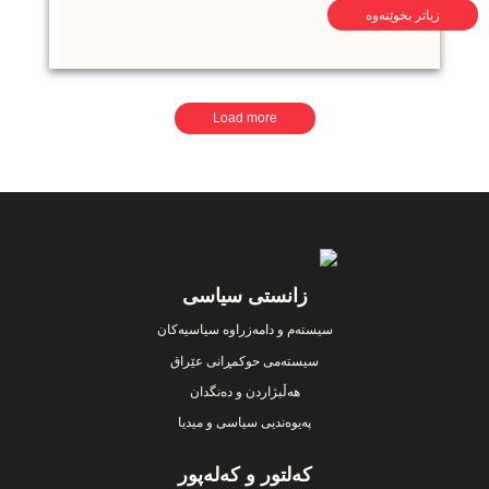
زیاتر بخوێنەوە
Pagination
Load more
Footer
زانستی سیاسی
سیستەم و دامەزراوە سیاسیەکان
سیستەمی حوکمڕانی عێراق
هەڵبژاردن و دەنگدان
پەیوەندیی سیاسی و میدیا
کەلتور و کەلەپور