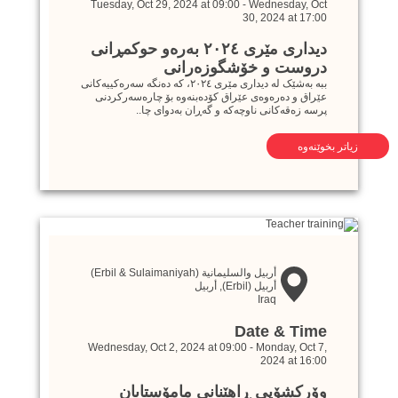
Tuesday, Oct 29, 2024 at 09:00
-
Wednesday, Oct
30, 2024 at 17:00
ديداری مێری ٢٠٢٤ بەرەو حوكمڕانی
دروست و خۆشگوزەرانی
ببە بەشێک لە ديداری مێری ٢٠٢٤، کە دەنگە سەرەکییەکانی
عێراق و دەرەوەی عێراق کۆدەبنەوە بۆ چارەسەرکردنی
پرسە زەقەکانی ناوچەکە و گەڕان بەدوای چا..
زیاتر بخوێنەوە
أربيل والسليمانية (Erbil & Sulaimaniyah)
أربيل (Erbil)
,
أربيل
Iraq
Date & Time
Wednesday, Oct 2, 2024 at 09:00
-
Monday, Oct 7,
2024 at 16:00
وۆرکشۆپی ڕاهێنانی مامۆستایان