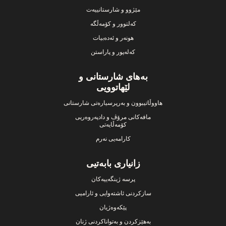
مێژوو و شارستانییەت
کەلتوور و کۆمەڵگە
هونەر و ئەدەبیات
کەلەپور و پاراستن
بەهای شارستانی و
لێهاتوویی
هاووڵاتیبوون و بەرپرسیارەتی شارستانی
مافەکانی مرۆڤ و دادپەروەریی
کۆمەڵایەتی
کارامەیی نەرم
زانیاری بابەتیی
پرسە ژینگەییەکان
سازکردنی ئاشتەوایی و ئارامیی
پێکەوەژیان
بەهێزکردن و بەتواناکردنی ژنان