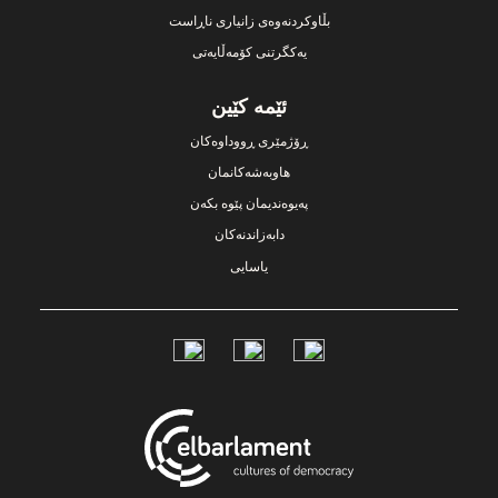
بڵاوکردنەوەی زانیاری ناڕاست
یەکگرتنی کۆمەڵایەتی
ئێمە کێین
ڕۆژمێری ڕووداوەکان
هاوبەشەکانمان
پەیوەندیمان پێوە بکەن
دابەزاندنەکان
یاسایی
Social
Links