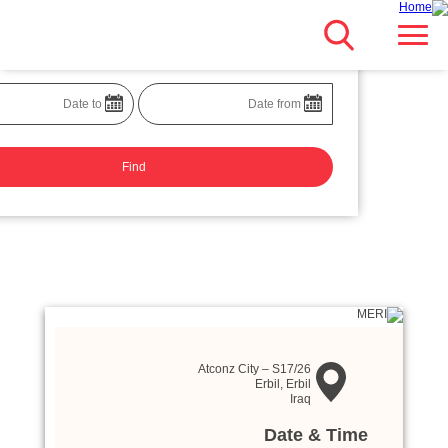
Search
بڕۆ
Main navigation
بۆ
ناوەڕۆکی
سەرەکی
Atconz City – S17/26
Erbil
,
Erbil
Iraq
Date & Time