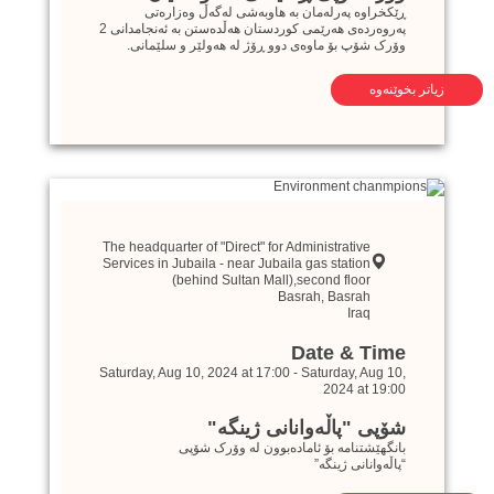
ڕێکخراوە پەرلەمان بە هاوبەشی لەگەڵ وەزارەتی
پەروەردەی هەرێمی کوردستان هەڵدەستن بە ئەنجامدانی 2
وۆرک شۆپ بۆ ماوەی دوو ڕۆژ لە هەولێر و سلێمانی.
زیاتر بخوێنەوە
The headquarter of "Direct" for Administrative
Services in Jubaila - near Jubaila gas station
(behind Sultan Mall),second floor
Basrah
,
Basrah
Iraq
Date & Time
Saturday, Aug 10, 2024 at 17:00
-
Saturday, Aug 10,
2024 at 19:00
شۆپی "پاڵەوانانی ژینگە"
بانگهێشتنامە بۆ ئامادەبوون لە وۆرک شۆپی
“پاڵەوانانی ژینگە”