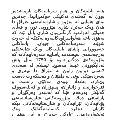
هەم بابلییەکان و هەم سریانییەکان یارمەتیدەر
بوون لە گەشەی تەکنیکی حوکمڕانیدا. چەندین
بینای هێمایی لە مێژوو و شارستانیەتی عێراق دا
هەن وەک حەترا، شاری مێژوویی ئور، و قەڵای
هەولێر. لەوانەیە گرنگترینیان شاری بابل بێت کە
بەهۆی باخە هەڵواسراوەکانیەوە یەکێکە لە حەوت
شوێنە سەرسامەکانی جیهان. یاساکانی
حەمووڕابی پاشای بابیلییەکان وەک شایەتێکی
بەرجەستەی سیستەمە یاساییە سەرەتاییەکانە کە
مێژووەکەی دەگەڕیتەوە بۆ 1750 ساڵ پێش
لەدایکبوونی عیسا مەسیح. ئیسلام لە سەدەی
7ـەمی دوایین زایین بە عێراق دا تێپەڕی و
سەردەمێکی نوێی لە داهێنان و دەسکەوت دەست
پێ‌کرد. بەغداد بووەی مەکۆی زانست و
فێرخوازیی، و زانیاران، پسپۆڕان و فەیلەسووف
گەلێکی بەرهەم هێنا کە لەسەر وەرگێڕان و
پاراستنی دەقە مێژووییەکانی شارەساتانییەتی
یۆنانیەکان، ئێرانیەکان و شارستانیەتەکانی دیکە
کاریان دەکرد. کەسایەتیگەلێک وەک
ئەلخواڕەزمی، "باوکی جەبر"، و ابن هیثم ،