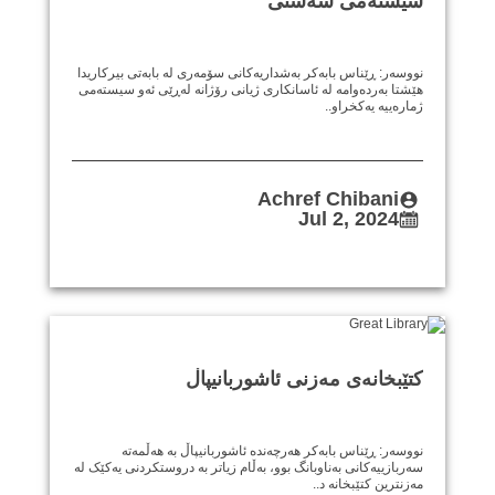
سیستەمی شەستی
نووسەر: ڕێناس بابەکر بەشداریەکانی سۆمەری لە بابەتی بیرکاریدا
هێشتا بەردەوامە لە ئاسانکاری ژیانی رۆژانە لەڕێی ئەو سیستەمی
ژمارەییە یەکخراو..
Achref Chibani
Jul 2, 2024
کتێبخانەی مەزنی ئاشوربانیپاڵ
نووسەر: ڕێناس بابەکر هەرچەندە ئاشوربانیپاڵ بە هەڵمەتە
سەربازییەکانی بەناوبانگ بوو، بەڵام زیاتر بە دروستکردنی یەکێک لە
مەزنترین کتێبخانە د..