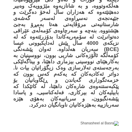
هەڵکەوتووە، و بە شانازیەوە مێژوویەک وەبیر
دەهێنێتەوە کە هەزاران ساڵ لەخۆ دەگرێت و
جێپەنجەی نەسڕاوەی لەسەر گەشەی
شارستانیەتی مرۆڤایەتی هەتا بەمڕۆ بەجێ
هێشتووە. بنەچە و سەرچاوەی کۆمەڵەی عێراقی
دەتوانرێت لە سۆمەریەکاندا بدۆزرێتەوە کە لە
نزیکەی 4000 ساڵ پێش لەدایکبوونی عیسا
(BCE) سەریان هەڵداوە. ئەوان پێشەنگی
کۆمەڵگە ئاڵۆزەکانی شاریی بوون، نووسینیان بە
بەکارهێنای نووسینی بیزماری داهێنا، و بیناگەلێکی
بەرجەستەی تەلارسازی وەک زیگۆراتیان بیات نا.
دواتر ئەکادیەکان کە یەکەم کەس بوون کە
خزمەتگوزاری گەیاندن و ڕێگاوبانیان بۆ
پێکبەستنەوەی شارەکان داهێنا، لە کاتێکدا کە
بابیلیەکان لە بیرکاری، فەلەکناسیی، و یاسادا
پێشەنگبوون، و سریانییەکان بەهۆی هێزە
سەربازییە بەهێزەکانیان ناوبانگیان دەرکرد.