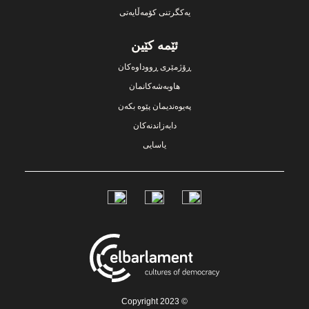
یەکگرتنی کۆمەڵایەتی
ئێمە کێین
ڕۆژمێری ڕووداوەکان
هاوبەشەکانمان
پەیوەندیمان پێوە بکەن
دابەزاندنەکان
یاسایی
Social
Links
© Copyright 2023