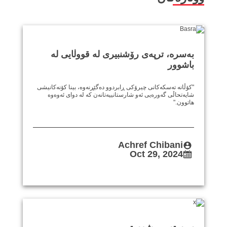
بەسرە، ترپەی رۆشنبیری لە قووڵایی لە
باشوور
"کۆڵانە تەسکەکانی چیرۆکی ڕابردوو دەگێڕنەوە، بینا کۆنەکانیشی
شایەتحاڵی گەورەیی ئەو شارستانییەتانەن کە لە دوای ئەوەوە
هاتوون."
Achref Chibani
Oct 29, 2024