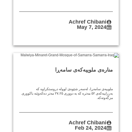
Achref Chibani
May 7, 2024
منارەی ملوییەکەی سامەڕا
ملوییەی سامەڕا، لەسەر شێوەی لوولە دروستکراوە کە
بەرزاییەکەی ٥٢ مەترە کە بە دووری ٢٧،٢٥ مەتر دەکەوێتە باکووری
مزگەوتەکە.
Achref Chibani
Feb 24, 2024