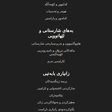
کەلتوور و کۆمەڵگە
هونەر و ئەدەبیات
کەلەپور و پاراستن
بەهای شارستانی و
لێهاتوویی
هاووڵاتیبوون و بەرپرسیارەتی شارستانی
مافەکانی مرۆڤ و دادپەروەریی
کۆمەڵایەتی
کارامەیی نەرم
زانیاری بابەتیی
پرسە ژینگەییەکان
سازکردنی ئاشتەوایی و ئارامیی
پێکەوەژیان
بەهێزکردن و بەتواناکردنی ژنان
بڵاوکردنەوەی زانیاری ناڕاست