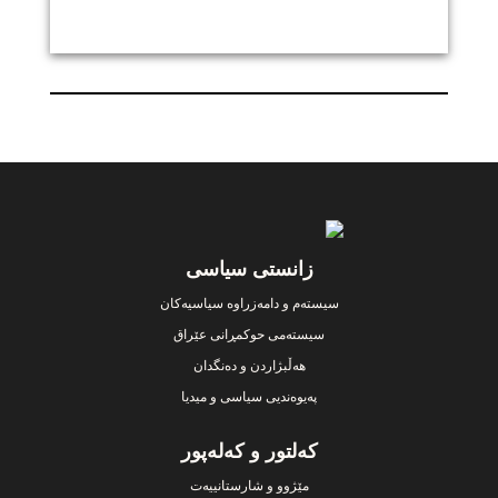
Footer
زانستی سیاسی
سیستەم و دامەزراوە سیاسیەکان
سیستەمی حوکمڕانی عێراق
هەڵبژاردن و دەنگدان
پەیوەندیی سیاسی و میدیا
کەلتور و کەلەپور
مێژوو و شارستانییەت