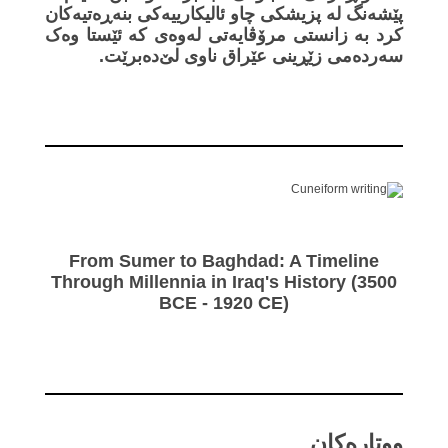
پێشەنگ لە پزیشکی چاو ئالیکارییەکی بنەڕەتیەکان
کرد بە زانستی مرۆڤایەتی لەوەی کە ئێستا وەک
سەردەمی زێڕینی عێراق ناوی لێ‌دەبرێت.
From Sumer to Baghdad: A Timeline
Through Millennia in Iraq's History (3500
BCE - 1920 CE)
ووتارەکان