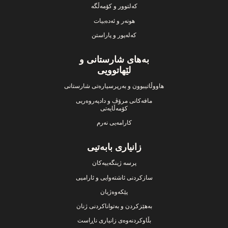
کەلتوور و کۆمەڵگە
هونەر و ئەدەبیات
کەلەپور و پاراستن
بەهای شارستانی و
لێهاتوویی
هاووڵاتیبوون و بەرپرسیارەتی شارستانی
مافەکانی مرۆڤ و دادپەروەریی
کۆمەڵایەتی
کارامەیی نەرم
زانیاری بابەتیی
پرسە ژینگەییەکان
سازکردنی ئاشتەوایی و ئارامیی
پێکەوەژیان
بەهێزکردن و بەتواناکردنی ژنان
بڵاوکردنەوەی زانیاری ناڕاست