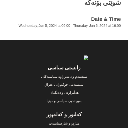
شوێنی بۆنەکە
Date & Time
Wednesday, Jun 5, 2024 at 09:00
-
Thursday, Jun 6, 2024 at 16:00
Footer
زانستی سیاسی
سیستەم و دامەزراوە سیاسیەکان
سیستەمی حوکمڕانی عێراق
هەڵبژاردن و دەنگدان
پەیوەندیی سیاسی و میدیا
کەلتور و کەلەپور
مێژوو و شارستانییەت