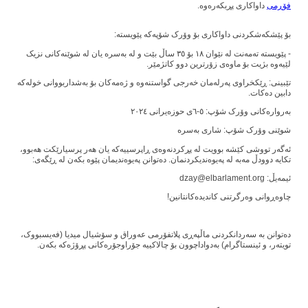
فۆڕمی
داواکاری پڕبکەرەوە.
بۆ پێشکەشکردنی داواکاری بۆ وۆرک شۆپەکە پێویستە:
- پێویستە تەمەنت لە نێوان ١٨ بۆ ٣٥ ساڵ بێت و لە بەسرە یان لە شوێنەکانی نزیک
لێیەوە بژیت بۆ ماوەی زۆرترین دوو کاتژمێر.
تێبینی: ڕێکخراوی پەرلەمان خەرجی گواستنەوە و ژەمەکان بۆ بەشداربووانی خولەکە
دابین دەکات.
بەروارەکانی وۆرک شۆپ: ٥-٦ی حوزەیرانی ٢٠٢٤
شوێنی وۆرک شۆپ: شاری بەسرە
ئەگەر تووشی کێشە بوویت لە پڕکردنەوەی ڕاپرسییەکە یان هەر پرسیارێکت هەبوو،
تکایە دوودڵ مەبە لە پەیوەندیکردنمان. دەتوانن پەیوەندیمان پێوە بکەن لە ڕێگەی:
ئیمەیڵ: dzay@elbarlament.org
چاوەڕوانی وەرگرتنی کاندیدەکانتانین!
دەتوانن بە سەردانکردنی ماڵپەڕی پلاتفۆرمی عەوراق و سۆشیال میدیا (فەیسبووک،
تویتەر، و ئینستاگرام) بەدواداچوون بۆ چالاکییە جۆراوجۆرەکانی پڕۆژەکە بکەن.