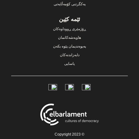
یەکگرتنی کۆمەڵایەتی
ئێمە کێین
ڕۆژمێری ڕووداوەکان
هاوبەشەکانمان
پەیوەندیمان پێوە بکەن
دابەزاندنەکان
یاسایی
Social
Links
© Copyright 2023