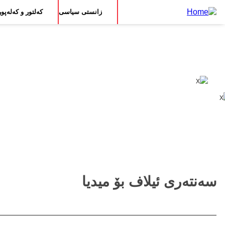
Main
بڕۆ
زانستی سیاسی
کەلتور و کەلەپور
بۆ
navigation
ناوەڕۆکی
سەرەکی
سەنتەری ئیلاف بۆ میدیا