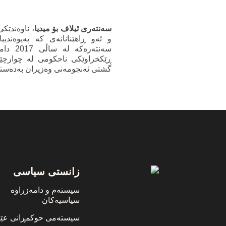
سەنتەری ئیلاف بۆ میدیا
، ناوەندێکی
و ئەو ڕاهێنانانەی کە پەیوەندیی
ڕێکخراوێکی ناحکومی لە چوارچێ
گشتی ئەنجومەنی وەزیران بەدەستهێ
Footer
زانستی سیاسی
سیستەم و دامەزراوە
سیاسیەکان
سیستەمی حوکمڕانی عێر