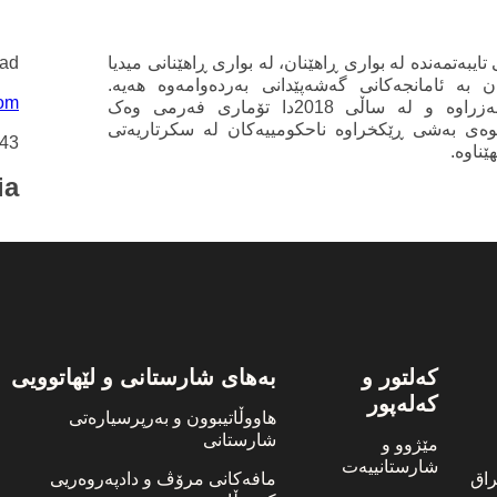
 تایبەتمەندە لە بواری ڕاهێنان، لە بواری ڕاهێنانی میدیا
dad
ان بە ئامانجەکانی گەشەپێدانی بەردەوامەوە هەیە.
com
سەنتەرەکە لە ساڵی 2017 دامەزراوە و لە ساڵی 2018دا تۆماری فەرمی وەک
وەی بەشی ڕێکخراوە ناحکومییەکان لە سکرتاریەتی
743
ناوە.
ia
کەلتور و
بەهای شارستانی و لێهاتوویی
کەلەپور
هاووڵاتیبوون و بەرپرسیارەتی
شارستانی
مێژوو و
شارستانییەت
اق
مافەکانی مرۆڤ و دادپەروەریی