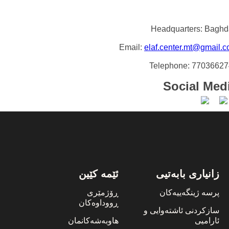
Headquarters: Bagh
Email:
elaf.center.mt@gmail.
Telephone: 7703662
Social Med
زانیاری بابەتیی
ئێمە کێین
پرسە ژینگەییەکان
ڕۆژمێری
ڕووداوەکان
سازکردنی ئاشتەوایی و
ئارامیی
هاوبەشەکانمان