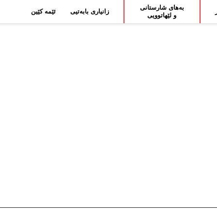
بەهای شارستانی
زانیاری بابەتیی
ئێمە کێین
و لێهاتوویی