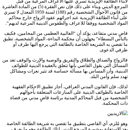
لأبناء الطائفة الإيزيدية تسري عليها الاعراف المرعية من قبل
المرجع الديني وبناء على ذلك فإن نص الفقرة (5) من المادة العاشرة
من قانون الأحوال الشخصية رقم (188) لسنة 1959 المعدل لا تسري
على أبناء الطائفة الإيزيدية عند اجرائهم عقود الزواج خارج محاكم
المواد الشخصية ووفقا للاعراف والطقوس الدينية المرعية لديهم“.
قاضٍ مدني متقاعد، يؤكد أن “الغالبية العظمى من المحامين، فكيف
بالناس البسطاء” يجهلون أن محكمة البداءة- المواد الشخصية، تطبق
ما تقضي به الشريعة الخاصة بالطائفة التي يرجع اليها طرف أو
طرفي الدعوى.
فالزواج والصداق والطلاق والتفريق والوصية والإرث والوقف تعد من
المسائل التي يقول القاضي بأنها تتعلق بالعقيدة الدينية للطوائف
الدينية، وأن المساس بها مسألة حساسة قد تثير نعرات ومشاكل
تهدد سلم وأمن البلد.
لذلك، فإن القانون المدني العراقي، أجاز تطبيق الاحكام الفقهية
الخاصة بالطوائف الدينية على المنازعات المتعلقة بأحوالهم
الشخصية من قبل المحاكم المدنية برئاسة قاضٍ مدني من قضاة
ذات المحكمة.
وهو مُلزم، أي القاضي بتطبيق ما تقضي به شريعة الطائفة الخاصة
بعد الاستعانة بمشورة المرجع الديني لتلك الطائفة وهو ما يعرف