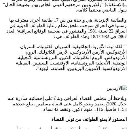
بـ(الإستفتاء) “وللإيزيديين مرجعهم الديني الخاص بهم، بطبيعة الحال”
يقول القاضي مختتماً كلامه.
والطائفة الإيزيدية، هي واحدة من بين 17 طائفة أخرى معترف بها
رسميا في العراق بموجب ملحق نظام رعاية الطوائف الدينية في
العراق 22 لسنة 1981 والمنشور في صحيفة الوقائع العراقية/ العدد
2867 في 18/1/1982 وهذه الطوائف هي :
“الكلدانية، الآثورية، الجاثليقية، السريان الكثوليك، السريان
الأرثدوكس، الأرمن الأرثدوكس، الأرمن الكاثوليك، الروم
الأرثودوكس، الروم الكاثوليك، اللاتين، البروتستانتية الأنجيلية
الوطنية، الأنجيلية البروتستانية، الاوفنتست السبتيين، القبطية
الارثودوكسية، الأمويين اليزيديين، الصابئة، اليهود”.
ويلاحظ أن مجلس القضاء العراقي وبناءً على إحصائية صادرة عنه
خلال 2020، يعتمد وبنحو كامل على قضاة مسلمين، يبلغ عددهم
1158 قاضياً، 1116 منهم ذكور، وفقط 42 نساء.
الدستور لا يمنع الطوائف من تولي القضاء