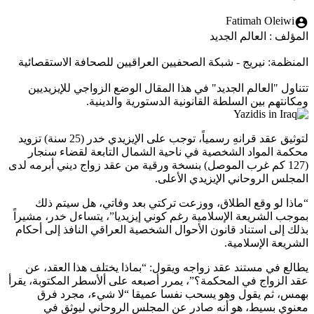
Fatimah Oleiwi
المؤلف : العالم الجديد
المنظمة: نيريج - شبكة الصحفيين العراقيين للصحافة الاستقصائية
تتناول "العالم الجديد" في هذا المقال الوضع الزواجي للإيزيديين
ومكانتهم بين السلطة القانونية الدستورية والدينية.
لتوثيق عقد قرانهِ رسمياً، توجب على الإيزيدي خدر (25 سنة) تزويد
محكمة المواد الشخصية في ناحية الشمال التابعة لقضاء سنجار
(127 كم غرب الموصل) بنسخة ورقية من عقد زواج ديني أبرمه لدى
المجلس الروحاني الإيزيدي الأعلى.
“ماذا لو وقع الطلاق، ووزعت تركتي بعد وفاتي، هل سيتم ذلك
بموجب الشريعة الإسلامية رغم كوني إيزيديا”، يتساءل خدر، مشيراً
بذلك إلى استناد قانون الأحوال الشخصية العراقي النافذ إلى أحكام
الشريعة الإسلامية.
يطالع في مستند عقد زواجه ويقول: “بماذا يختلف هذا العقد، عن
عقد الزواج في المحكمة؟”، يمرر أصبعه على ألأسطر المكتوبة، يقرأ
بهمس، ثم يقول وهو يسحب نفسا عميقا “لا شيء، مجرد فرق
معنوي بسيط، هو أنه صادر عن المجلس الروحاني ليوثق في