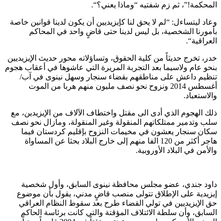
المحكمة!”، ثم زم شفتيه “وماذا يعني؟“.
وعاد ليتساءل: “لم لا يحق لنا كإيزيديين أن يكون لدينا قوانين خاصة
بأمورنا الشخصية، بل ليس لدينا حتى قاضٍ واحد في المحاكم
العراقية“.
خدر، تخرج حديثاً من كلية الحقوق، وتساؤلاته محور حديث الإيزيديين
بنحو عام ولاسيما بعد التجربة المريرة التي عاشوها في أعقاب هجوم
تنظيم داعش على مناطقهم بقضاء سنجار وسهل نينوى في آب/
أغسطس 2014 ونزوح نحو نصف مليون منهم هربا من الموت
والاستعباد.
ذلك الهجوم الذي أدى الى مقتل واختطاف الآلاف من الإيزيدين، مع
سلب وتدمير ممتلكاتهم المنقولة وغير المنقولة، ومازال نحو نصف
سكان سنجار يعشون في مخيمات النزوح بإقليم كردستان فيما
هاجر أكثر من 120 الفا منهم إلى خارج البلاد بحثا عن المساواة
والأمن في البلاد الأوروبية.
داود جندي، عضو مجلس محافظة نينوى السابق، وأول شخصية
إيزيدية على الإطلاق تتولى منصب قاضٍ مدني، يقول بأن موضوع
حق الإيزيديين في تولي القضاء طرح بعد سقوط النظام العراقي
السابق، وأن سلطة الائتلاف المؤقتة والتي كانت برئاسة الحاكم