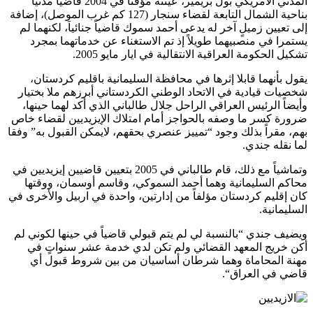
المدني الأمريكي بول بريمير، عينته مؤقتاً في 2004 قاضياً مدنياً
بناحية الشمال التابعة لقضاء سنجار (127 كم غرب الموصل)، إضافة
إلى تعيين زميلٍ آخر له يدعى أحمد سموك قاضياً جنائياَ، لكنهما لم
يستمرا في منصبيهما طويلاً إذ تم الاستغناء عن خدماتهما بمجرد
تشكيل الحكومة العراقية الانتقالية في ايار مايو 2005.
يقول بأنهما قابلا إثرها في محافظة السليمانية باقليم كردستان،
شخصيات قيادية في الاتحاد الوطني الكردستاني أبرزهم ملا بختيار
وأيضاً الرئيس العراقي الراحل جلال طالباني الذي أكد لهما حينها،
ضرورة كسر ما وصفه بالحواجز أمام امتلاك الإيزيديين لقضاء خاص
بهم، مقراً بذلك وجود “تمييز عنصري بحقهم، لايمكن القبول به” وفقا
لما نقله جندي.
وتماشياً مع ذلك، قام طالباني في 2005 بتعيين قاضيين إيزيديين في
محاكم السليمانية وهما أحمد السموكي، وقاسم أوسمان، ووقتها
كان إقليم كردستان مؤلفاً من إدارتين، واحدة في اربيل والأخرى في
السليمانية.
ويضيف جندي “بالنسبة لي لم يتم قبولي قاضياً في حينها لكوني لم
أكن خريج المعهد القضائي ولم تكن لدي خدمة عشر سنواتٍ في
مهنة المحاماة وهما شرطان أساسيان من بين شروط قبول أي
قاضي في العراق“.