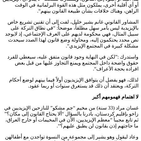
أو أي أقلية أخرى، يملكون مثل هذه القوة البرلمانية في الوقت
الراهن، وهناك خلافات بشأن طبيعة القانون بينهم“.
المشاور القانوني غانم بشير خليل، لفت إلى أن تقنين تشريع خاص
بالإيزيدية ليس بأمر سهل مطلقاً، موضحاً: “في نطاق التركة على
سبيل المثال، فهي محكومة لديهم على العرف الإجتماعي، إذ لايوجد
نص محدد يحتكمون إليه، ومحاولة وضع قانون لهذا الصدد سيحدث
مشكلة كبيرة في المجتمع الإيزيدي“.
واستدرك :”لكن في النهاية وجود قانون متفق عليه، سيعطي للفرد
حقوق واضحة داخل المجتمع ويمنع التجاوز عليها من قبل بعض
افراده بحجة الأعراف“.
لذلك، فهو يفضل أن يتوافق الإيزيديون أولاً فيما بينهم لوضع أحكام
التركة، ويعتقد أن ذلك قد يستغرق سنوات أو ربما عقود.
لا اهتمام فهمومهم أكبر
غسان مراد (33 سنة) من مخيم “جم مشكو” للنازحين الإيزيديين في
زاخو بإقليم كردستان، بادرنا بالسؤال “ألا يحتاج القانون إلى مكان؟”
ثم تابع مجيباً “معظم الإيزيديين، الآن في المخيمات أو خارج العراق،
ما حاجتهم إذن بقانون لن يطبق عليهم؟“.
وعاد ليقول وهو يشير إلى مجموعة من النسوة تواجدن مع أطفالهن