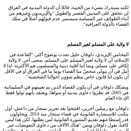
لكنه يستدرك بشيء من الخيبة، قائلا أن الدولة المدنية في العراق
لن تتحقق على المديين القصير والطويل “والإيزيديون وغيرهم من
أبناء الطوائف غير المسلمة سيستمر عدم قبولهم أصلاً في سلك
القضاء بالدولة العراقية“.
لا ولاية على المسلم لغير المسلم
المحامي الإيزيدي، دلوفان خليل تحدث بوضوح أكثر: “القاعدة في
الإسلام، أن لا ولاية لغير المسلم على المسلم، بمعنى آخر، لا ولاية
لكافر على مسلم، وبما أننا أقلية دينية والمسلمون هم الأكثرية، لذا لا
أمل في أن يتولى شخصٌ منا القضاء يوما ما في العراق أو في الأقل
أن يكون لنا قانون خاص ينظم شؤون احوالنا الشخصية”.
ويشكك دلوفان في أن يكون القضاة الذين تم تعيينهم في السليمانية
في 2005، قد نظروا دعاوى مدنية أو سواها، ويعتقد بأنهم تولوا فقط
الإدعاء العام.
دلوفان مع زميلين آخرين، افتتحوا بعد تحرير سنجار من داعش، أول
مكتب للاستشارة القانونية في قضاء سنجار منذ 2014. ويحاولون
قدر استطاعتهم تقديم المشورة القانونية لمن يطلبها، لكن هذا ليس
كافياً، يقول دلوفان ويبين “هناك الآلاف من دعاوى التعويضات غير
المنجزة، ومثلها للناجيات من السبي الداعشي وقد تستغرق معالجتها