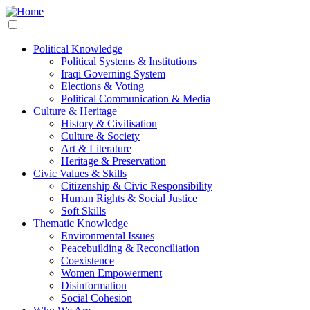
Skip
to
main
content
Political Knowledge
Political Systems & Institutions
Main
Iraqi Governing System
navigation
Elections & Voting
Political Communication & Media
Culture & Heritage
History & Civilisation
Culture & Society
Art & Literature
Heritage & Preservation
Civic Values & Skills
Citizenship & Civic Responsibility
Human Rights & Social Justice
Soft Skills
Thematic Knowledge
Environmental Issues
Peacebuilding & Reconciliation
Coexistence
Women Empowerment
Disinformation
Social Cohesion