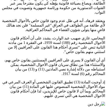
الطائفة، ويصاغ بصياغة قانونية يؤهله كي يكون مقترحاً يمر عبر
القنوات الدستورية من حكومة ورئاسة جمهورية وتصويت في مجلس
النواب.
ويعتقد فرهاد، أنه في ظل عدم وجود قانون خاص بالأحوال الشخصية
لأي طائفة من الطوائف في العراق “غير المسلمة” فلن نجد هنالك
قاضٍ منها يتولى شؤون القضاء في المحاكم العراقية.
المحامي، غازي صهيب عبد الوارث، يشدد على أن أحكام قانون
الأحوال الشخصية رقم (188) لسنة 1959، في الفقرة 1 من مادته
الثانية تنص على “تسري أحكام هذا القانون على العراقيين إلا من
استثني منهم بقانون خاص“.
أي أن القانون لا يسري على العراقيين المستثنين بقانون خاص بهم،
والاستثناء هذا من نطاق سريان قانون الأحوال الشخصية، يمكن
استنباطه من دلالة إشارة نصي المادتين (11) و (13) من بيان
المحاكم رقم (6) لسنة 1917.
إذ أوجبت المادة (13) تطبيق القانون الشخصي أو العرف المرعي في
مواد الأحوال الشخصية المنصوص عليها في المادة (11) من بيان
المحاكم. وبما أن لا قانون خاص للإيزيدين، لذا فإن أحكام قانون
الأحوال الشخصية هي التي تسري عليهم.