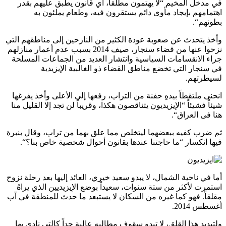
في مدخل المخيم “لا يهتمون مطلقاً، أي قانون يطبق عليهم بقدر
اهتمامهم بإيجاد مأوى دائم يستقرون فيه، وطعام يملئون به
بطونهم“.
وأخذ يتحدث عن صعوبة عودة الكثير من النازحين إلى مناطقهم التي
نزحوا عنها من قضاء سنجار، صيف 2014 بسبب عدم أعمار منازلهم
جراء الانقسامات السياسية وانتشار العديد من الجماعات المسلحة
في سنجار التي تخضع مناطق القضاء ذو الغالبية الإيزيدية
لسيطرتهم.
انحنى ملتقطاً بيدهِ حفنة من التراب، رفعها إلى الأعلى وأخذ يفرغها
شيئاً فشيئاً “الإيزيديون يتناقصون هكذا، وقريباً لن تجد إلا القليل منا
هنا فى العراق“.
ثم ضرب كفيه ببعضهما ليتخلص مما علق بهما من تراب، وقال بنبرة
فيها انكسار “ما حاجتنا عندها بقانون أحوال شخصية خاص بنا؟“.
أما في ناحية الشمال، لا يبدو سعيد خيري، العائد إليها بعد رحلة نزوح
استمرت لأكثر من ستة سنوات، سعيداً بوضع الإيزيديين الذي يراهُ
مقلقاً. فهو كما غيره من السكان لا يستبعد ما حدث للمنطقة في آب
أغسطس 2014.
ولتبديد هذا القلق، لا تبدو سقوف مطالبه عالية جداً كالتي نادى بها