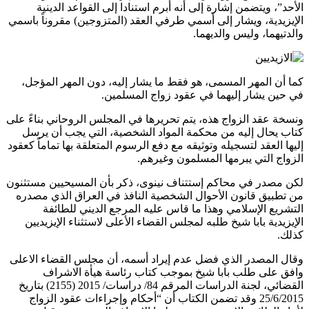
الأحد”، ويتضمن إشارة إلى أنه أبرم استنادا إلى القواعد الدينية
الإيزيدية، ويشار إلى أسمي طرفي العقد (المتزوجين) مقروناً باسمي
والدتيهما، وليس والديهما.
كما أن المهر المسمى، هو فقط ما يشار إليه، دون المهر المؤجل،
في حين يشار إليهما في عقود زواج المسلمين.
ونسخة عقد الزواج هذه، يتم تحريرها في المجلس الروحاني بناءً على
كتاب يحال إليه من محكمة المواد الشخصية، التي يجب أن يرسل
إليها العقد لتسجيله وتوثيقه مع دفع الرسوم المتعلقة بها تماماً كعقود
الزواج التي يبرمها المسلمون وغيرهم.
لكن مصدر في محاكم إستتناف نينوى، ذكر بأن المسيحيين مستثنون
من تطبيق قانون الأحوال الشخصية النافذ في العراق الذي مصدره
التشريع الإسلامي وهذا ما قاس عليه المرجع الديني للطائفة
الإيزيدية بابا شيخ طلبه لمجلس القضاء الأعلى لاستثناء الإيزيديين
كذلك.
وقال المصدر الذي فضل عدم إيراد أسمه، أن مجلس القضاء الاعلى
وافق على طلب بابا شيخ بموجب كتاب رئاسة هيأة الاشراف
القضائي، لجنة الدراسات المرقم 84/ دراسات/ 2015 (2155) بتاريخ
25/6/2015 وقد تضمن الكتاب أن “أحكام وإجراءات عقود الزواج