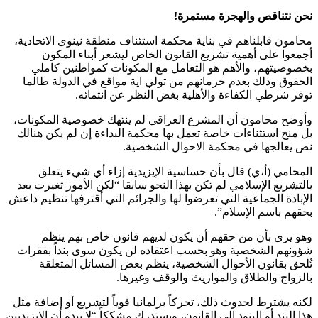
نحن نتناقص والهجرة مستمرة!
محامون قابلناهم في بناية محكمة استئناف منطقة نينوى الاتحادية،
أجمعوا على أهمية تشريع القانون الخاص ليشعر أبناء المكون
بخصوصيتهم، والأهم هو التعامل مع المكونات كمواطنين كاملي
الحقوق وذلك بعدم حرمانهم من تولي اية مواقع في الدولة طالما
توفر شرطي الكفاءة والأهلية بغض النظر عن انتمائه.
وأوضح محامون أن المشرع العراقي لم ينتهك خصوصية المكونات،
بل منح استثناءات خاصة تعمل بها محكمة البداءة إن لم يكن هنالك
نص يعالجها في محكمة الاحوال الشخصية.
المحامي (أ،ي) قال بأن حساسية الإيزيدية إزاء أي شيء يتعلق
بالتشريع الإسلامي لم تكن بهذا النحو سابقا “لكن الأمور تغيرت بعد
الإبادة الجماعية التي تعرضوا لها والجرائم التي أقترفها تنظيم داعش
بحقهم باسم الإسلام”.
وهو يرى بأن من حقهم أن يكون لديهم قانون خاص بهم ينظم
شؤونهم الشخصية وهو بحسب اعتقاده لن يكون سوى بنداً بفقرات
تُلحق بقانون الأحوال الشخصية، ينظم بعض المسائل المتعلقة
بالزواج والطلاق والمواريث والوقف وغيرها.
لكنه يشترط لحدوث ذلك، تحركاً برلمانيا قوياً لتشريع أو إضافة مثل
هذا البند أو البنود إلى القانون، ويستدرك مشككاً “لا يبدو أن الإيزيديين