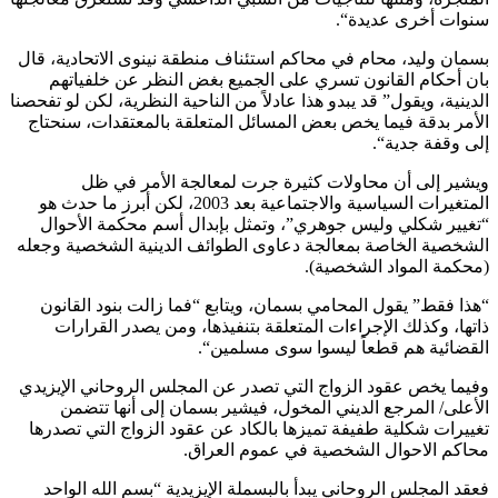
سنوات أخرى عديدة“.
بسمان وليد، محام في محاكم استئناف منطقة نينوى الاتحادية، قال
بان أحكام القانون تسري على الجميع بغض النظر عن خلفياتهم
الدينية، ويقول” قد يبدو هذا عادلاً من الناحية النظرية، لكن لو تفحصنا
الأمر بدقة فيما يخص بعض المسائل المتعلقة بالمعتقدات، سنحتاج
إلى وقفة جدية“.
ويشير إلى أن محاولات كثيرة جرت لمعالجة الأمر في ظل
المتغيرات السياسية والاجتماعية بعد 2003، لكن أبرز ما حدث هو
“تغيير شكلي وليس جوهري”، وتمثل بإبدال أسم محكمة الأحوال
الشخصية الخاصة بمعالجة دعاوى الطوائف الدينية الشخصية وجعله
(محكمة المواد الشخصية).
“هذا فقط” يقول المحامي بسمان، ويتابع “فما زالت بنود القانون
ذاتها، وكذلك الإجراءات المتعلقة بتنفيذها، ومن يصدر القرارات
القضائية هم قطعاً ليسوا سوى مسلمين“.
وفيما يخص عقود الزواج التي تصدر عن المجلس الروحاني الإيزيدي
الأعلى/ المرجع الديني المخول، فيشير بسمان إلى أنها تتضمن
تغييرات شكلية طفيفة تميزها بالكاد عن عقود الزواج التي تصدرها
محاكم الاحوال الشخصية في عموم العراق.
فعقد المجلس الروحاني يبدأ بالبسملة الإيزيدية “بسم الله الواحد