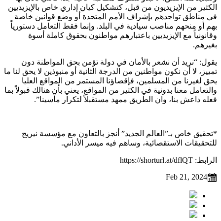
الكثير من الإيزيديون من قبل، كتشكيل كيان إداري خاص بالإيزيديين
في مناطق تواجدهم بإشراف الأمم المتحدة أو وضع قوانين خاصة
بهم أو منحهم مناصب سيادية في البلد. وإنما فقط التعامل دستورياً
وقانونياً مع الإيزيديين باعتبارهم مواطنون بحقوق كاملة أسوة
بغيرهم.
يقول: “نريد أن نشعر بالأمان في دولة تؤمن بحق المواطنة دون
تمييز، لا أن نكون مواطنين من الدرجة الثانية أو منبوذين لا يحق لنا ما
يحق لغيرنا من المسلمين، فإقصاؤنا المستمر من المواقع العليا
والتعامل معنا بدونية في الكثير من المواقع، يعني بأن هنالك قبولاً بما
فعله داعش بنا، وان الطريق ممهد مستقبلاً لتكرار مآسينا”.
*تحقيق خاص بـ”العالم الجديد” أنجز بالتعاون مع مؤسسة نيريج
للتحقيقات الاستقصائية، وساهم فيه ميسر الأداني.
الرابط: https://shorturl.at/dflQT
Feb 21, 2024