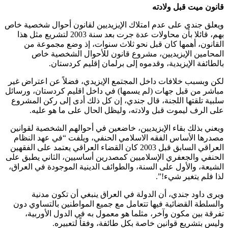
قانون ميت قبل ولادته
ويعلق جندي على عدم امتلاك الإيزيديين لقانون أحوال شخصية خاص
بهم، قائلا بأن محاولات عدة جرت بعد سنة 2003 لتشريع مثل هذا
القانون، أهمها كان قبل نحو ثلاث سنوات، إذ وضع مجموعة من
المحامين الإيزيديين، مشروع قانون للأحوال الشخصية خاص
بالطائفة الإيزيدية، وقدموه إلى برلمان إقليم كردستان.
لكن وبسبب خلافات داخل المجتمع الإيزيدي، فضلاً عن اعتراض غير
مباشر من قبل جهات (لم يسمها) في داخل اقليم كردستان، ورسائل
سلبية تلقتها اللجنة، قال جندي، إن كل ذلك أدى إلى ركن المشروع
على الرف ليموت قبل ولادته، وليظل الحال على ما هو عليه.
ويعني بذلك بقاء الإيزيديين، خاضعين في أحوالهم الشخصية لقوانين
مصدرها الأساس الفقه الاسلامي الحنفي، ويلفت “في عهد النظام
العراقي السابق قبل 2003 كان القضاء العراقي يعتمد على الفقهين
الحنفي والجعفري الإسلاميين كمصدرين أساسيين، الثاني يطبق على
الشيعة، والأول على السنة، والطوائف الدينية الموجودة في العراق،
لذا فلم يتغير شيء!”.
ويرى داود جندي، أن الدولة في العراق ينبغي أن تكون مدنية
والسلطة القضائية فيها تتعامل مع جميع المواطنين بالتساوي دون
تفرقة بين مكون وآخر، مثلما هو معمول به في الدول الأوربية،
وليس بتشريع قوانين خاصة بكل طائفة، وفقاً لتعبيره.