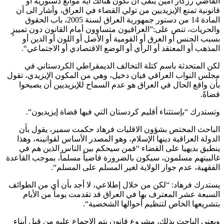
القاضي رزكار أمين ينفى أن تكون هنالك أية موانع دستورية أو
قانونية تمنع الإيزيديين من تولي القضاء في العراق، وأشار الى أن
المادة 14 من دستور جمهورية العراق لسنة 2005، باب الحقوق
والحريات، تنص على:”العراقيون متساوون أمام القانون دون تمييزٍ
بسبب الجنس أو العرق أو القومية أو الأصل أو اللون أو الدين أو
المذهب أو المعتقد أو الرأي أو الوضع الاقتصادي أو الاجتماعي“.
لكن المتحدثة باسم كتلة التحالف الديمقراطي الكردستاني في
مجلس النواب العراقي فيان دخيل، وهي من المكون الإيزيدي، تقول
بأن واقع الحال في العراق هو عدم السماح للإيزيديين أن يصبحوا
قضاةً.
وتستدرك “بإستثناء أقليم كردستان التي فيها قضاة إيزيديون“.
الباحث المختص بشؤون الاقليات فرهاد حكمت سمير، يقول بأن
الدولة العراقية دينها الإسلام، وهو المصدر الأساس لقوانينه، وهذا
ينطبق بديهيا على القضاء “فمن سيحكم بين الناس الذين هم في
غالبيتهم مسلمون، سيكون بالضرورة قاضياً مسلماً، بموجب القاعدة
الفقهية، عدم جواز الولاية لغير المسلم على المسلم“.
يستدرك فرهاد: “لكن من خلال إطلاعي، لا أجد بأن أي من الطوائف
السبعة عشر المعترف بها في العراق قد تقدمت يوماً من الأيام
بتشريعها الخاص لتنظيم أحوالها الشخصية“.
ويعني الباحث بذلك، مشروع قانون يتم الإجماع عليه من قبل أبناء