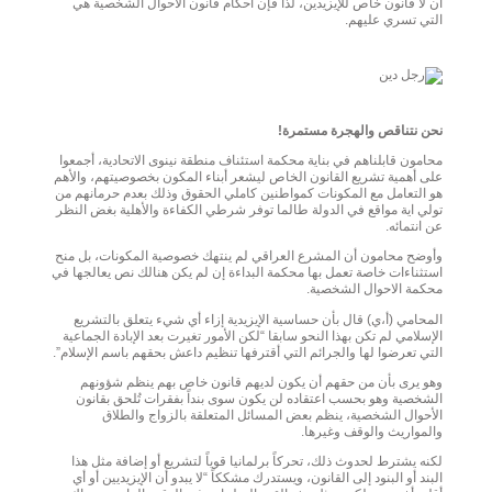
أن لا قانون خاص للإيزيدين، لذا فإن أحكام قانون الأحوال الشخصية هي
التي تسري عليهم.
نحن نتناقص والهجرة مستمرة!
محامون قابلناهم في بناية محكمة استئناف منطقة نينوى الاتحادية، أجمعوا
على أهمية تشريع القانون الخاص ليشعر أبناء المكون بخصوصيتهم، والأهم
هو التعامل مع المكونات كمواطنين كاملي الحقوق وذلك بعدم حرمانهم من
تولي اية مواقع في الدولة طالما توفر شرطي الكفاءة والأهلية بغض النظر
عن انتمائه.
وأوضح محامون أن المشرع العراقي لم ينتهك خصوصية المكونات، بل منح
استثناءات خاصة تعمل بها محكمة البداءة إن لم يكن هنالك نص يعالجها في
محكمة الاحوال الشخصية.
المحامي (أ،ي) قال بأن حساسية الإيزيدية إزاء أي شيء يتعلق بالتشريع
الإسلامي لم تكن بهذا النحو سابقا “لكن الأمور تغيرت بعد الإبادة الجماعية
التي تعرضوا لها والجرائم التي أقترفها تنظيم داعش بحقهم باسم الإسلام”.
وهو يرى بأن من حقهم أن يكون لديهم قانون خاص بهم ينظم شؤونهم
الشخصية وهو بحسب اعتقاده لن يكون سوى بنداً بفقرات تُلحق بقانون
الأحوال الشخصية، ينظم بعض المسائل المتعلقة بالزواج والطلاق
والمواريث والوقف وغيرها.
لكنه يشترط لحدوث ذلك، تحركاً برلمانيا قوياً لتشريع أو إضافة مثل هذا
البند أو البنود إلى القانون، ويستدرك مشككاً “لا يبدو أن الإيزيديين أو أي