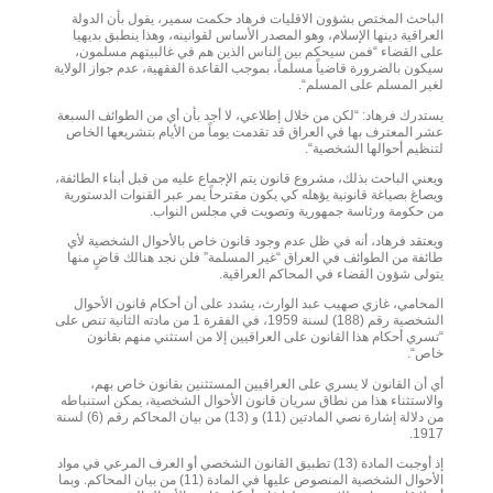
الباحث المختص بشؤون الاقليات فرهاد حكمت سمير، يقول بأن الدولة
العراقية دينها الإسلام، وهو المصدر الأساس لقوانينه، وهذا ينطبق بديهيا
على القضاء “فمن سيحكم بين الناس الذين هم في غالبيتهم مسلمون،
سيكون بالضرورة قاضياً مسلماً، بموجب القاعدة الفقهية، عدم جواز الولاية
لغير المسلم على المسلم“.
يستدرك فرهاد: “لكن من خلال إطلاعي، لا أجد بأن أي من الطوائف السبعة
عشر المعترف بها في العراق قد تقدمت يوماً من الأيام بتشريعها الخاص
لتنظيم أحوالها الشخصية“.
ويعني الباحث بذلك، مشروع قانون يتم الإجماع عليه من قبل أبناء الطائفة،
ويصاغ بصياغة قانونية يؤهله كي يكون مقترحاً يمر عبر القنوات الدستورية
من حكومة ورئاسة جمهورية وتصويت في مجلس النواب.
ويعتقد فرهاد، أنه في ظل عدم وجود قانون خاص بالأحوال الشخصية لأي
طائفة من الطوائف في العراق “غير المسلمة” فلن نجد هنالك قاضٍ منها
يتولى شؤون القضاء في المحاكم العراقية.
المحامي، غازي صهيب عبد الوارث، يشدد على أن أحكام قانون الأحوال
الشخصية رقم (188) لسنة 1959، في الفقرة 1 من مادته الثانية تنص على
“تسري أحكام هذا القانون على العراقيين إلا من استثني منهم بقانون
خاص“.
أي أن القانون لا يسري على العراقيين المستثنين بقانون خاص بهم،
والاستثناء هذا من نطاق سريان قانون الأحوال الشخصية، يمكن استنباطه
من دلالة إشارة نصي المادتين (11) و (13) من بيان المحاكم رقم (6) لسنة
1917.
إذ أوجبت المادة (13) تطبيق القانون الشخصي أو العرف المرعي في مواد
الأحوال الشخصية المنصوص عليها في المادة (11) من بيان المحاكم. وبما