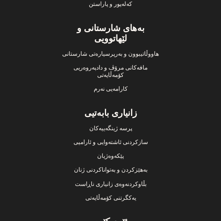
کەلەپور و پاراستن
بەهای شارستانی و
لێهاتوویی
هاووڵاتیبوون و بەرپرسیارەتی شارستانی
مافەکانی مرۆڤ و دادپەروەریی
کۆمەڵایەتی
کارامەیی نەرم
زانیاری بابەتیی
پرسە ژینگەییەکان
سازکردنی ئاشتەوایی و ئارامیی
پێکەوەژیان
بەهێزکردن و بەتواناکردنی ژنان
بڵاوکردنەوەی زانیاری ناڕاست
یەکگرتنی کۆمەڵایەتی