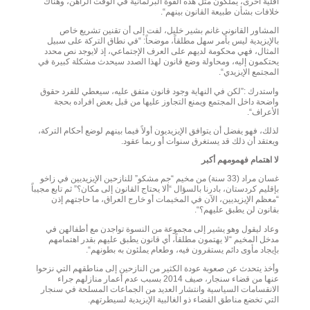
أقلية أخرى، يملكون مثل هذه القوة البرلمانية في الوقت الراهن، وهناك
خلافات بشأن طبيعة القانون بينهم“.
المشاور القانوني غانم بشير خليل، لفت إلى أن تقنين تشريع خاص
بالإيزيدية ليس بأمر سهل مطلقاً، موضحاً: “في نطاق التركة على سبيل
المثال، فهي محكومة لديهم على العرف الإجتماعي، إذ لايوجد نص محدد
يحتكمون إليه، ومحاولة وضع قانون لهذا الصدد سيحدث مشكلة كبيرة في
المجتمع الإيزيدي“.
واستدرك :”لكن في النهاية وجود قانون متفق عليه، سيعطي للفرد حقوق
واضحة داخل المجتمع ويمنع التجاوز عليها من قبل بعض افراده بحجة
الأعراف“.
لذلك، فهو يفضل أن يتوافق الإيزيديون أولاً فيما بينهم لوضع أحكام التركة،
ويعتقد أن ذلك قد يستغرق سنوات أو ربما عقود.
لا اهتمام فهمومهم أكبر
غسان مراد (33 سنة) من مخيم “جم مشكو” للنازحين الإيزيديين في زاخو
بإقليم كردستان، بادرنا بالسؤال “ألا يحتاج القانون إلى مكان؟” ثم تابع مجيباً
“معظم الإيزيديين، الآن في المخيمات أو خارج العراق، ما حاجتهم إذن
بقانون لن يطبق عليهم؟“.
وعاد ليقول وهو يشير إلى مجموعة من النسوة تواجدن مع أطفالهن في
مدخل المخيم “لا يهتمون مطلقاً، أي قانون يطبق عليهم بقدر اهتمامهم
بإيجاد مأوى دائم يستقرون فيه، وطعام يملئون به بطونهم“.
وأخذ يتحدث عن صعوبة عودة الكثير من النازحين إلى مناطقهم التي نزحوا
عنها من قضاء سنجار، صيف 2014 بسبب عدم أعمار منازلهم جراء
الانقسامات السياسية وانتشار العديد من الجماعات المسلحة في سنجار
التي تخضع مناطق القضاء ذو الغالبية الإيزيدية لسيطرتهم.