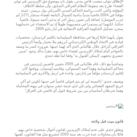
الإطلاق تتولى منصب قاضٍ مدني، يقول بأن موضوع حق الإيزيديين في تولي
القضاء طرح بعد سقوط النظام العراقي السابق، وأن سلطة الائتلاف
المؤقتة والتي كانت برئاسة الحاكم المدني الأمريكي بول بريمير، عينته
مؤقتاً في 2004 قاضياً مدنياً بناحية الشمال التابعة لقضاء سنجار (127 كم
غرب الموصل)، إضافة إلى تعيين زميلٍ آخر له يدعى أحمد سموك قاضياً
جنائياَ، لكنهما لم يستمرا في منصبيهما طويلاً إذ تم الاستغناء عن خدماتهما
بمجرد تشكيل الحكومة العراقية الانتقالية في ايار مايو 2005.
يقول بأنهما قابلا إثرها في محافظة السليمانية باقليم كردستان، شخصيات
قيادية في الاتحاد الوطني الكردستاني أبرزهم ملا بختيار وأيضاً الرئيس
العراقي الراحل جلال طالباني الذي أكد لهما حينها، ضرورة كسر ما وصفه
بالحواجز أمام امتلاك الإيزيديين لقضاء خاص بهم، مقراً بذلك وجود “تمييز
عنصري بحقهم، لايمكن القبول به” وفقا لما نقله جندي.
وتماشياً مع ذلك، قام طالباني في 2005 بتعيين قاضيين إيزيديين في
محاكم السليمانية وهما أحمد السموكي، وقاسم أوسمان، ووقتها كان
إقليم كردستان مؤلفاً من إدارتين، واحدة في اربيل والأخرى في السليمانية.
ويضيف جندي “بالنسبة لي لم يتم قبولي قاضياً في حينها لكوني لم أكن
خريج المعهد القضائي ولم تكن لدي خدمة عشر سنواتٍ في مهنة المحاماة
وهما شرطان أساسيان من بين شروط قبول أي قاضي في العراق“.
قانون ميت قبل ولادته
ويعلق جندي على عدم امتلاك الإيزيديين لقانون أحوال شخصية خاص بهم،
قائلا بأن محاولات عدة جرت بعد سنة 2003 لتشريع مثل هذا القانون، أهمها