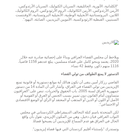
“الكلدانية، الآثورية، الجاثليقية، السريان الكثوليك، السريان الأرثدوكس،
الأرمن الأرثدوكس، الأرمن الكاثوليك، الروم الأرثودوكس، الروم الكاثوليك،
اللاتين، البروتستانتية الأنجيلية الوطنية، الأنجيلية البروتستانية، الاوفنتست
السبتيين، القبطية الارثودوكسية، الأمويين اليزيديين، الصابئة، اليهود”.
ويلاحظ أن مجلس القضاء العراقي وبناءً على إحصائية صادرة عنه خلال
2020، يعتمد وبنحو كامل على قضاة مسلمين، يبلغ عددهم 1158 قاضياً،
1116 منهم ذكور، وفقط 42 نساء.
الدستور لا يمنع الطوائف من تولي القضاء
القاضي رزكار أمين ينفى أن تكون هنالك أية موانع دستورية أو قانونية تمنع
الإيزيديين من تولي القضاء في العراق، وأشار الى أن المادة 14 من دستور
جمهورية العراق لسنة 2005، باب الحقوق والحريات، تنص على:”العراقيون
متساوون أمام القانون دون تمييزٍ بسبب الجنس أو العرق أو القومية أو
الأصل أو اللون أو الدين أو المذهب أو المعتقد أو الرأي أو الوضع الاقتصادي
أو الاجتماعي“.
لكن المتحدثة باسم كتلة التحالف الديمقراطي الكردستاني في مجلس
النواب العراقي فيان دخيل، وهي من المكون الإيزيدي، تقول بأن واقع
الحال في العراق هو عدم السماح للإيزيديين أن يصبحوا قضاةً.
وتستدرك “بإستثناء أقليم كردستان التي فيها قضاة إيزيديون“.