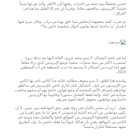
انحنى ملتقطاً بيدهِ حفنة من التراب، رفعها إلى الأعلى وأخذ يفرغها شيئاً
فشيئاً “الإيزيديون يتناقصون هكذا، وقريباً لن تجد إلا القليل منا هنا فى
العراق“.
ثم ضرب كفيه ببعضهما ليتخلص مما علق بهما من تراب، وقال بنبرة فيها
انكسار “ما حاجتنا عندها بقانون أحوال شخصية خاص بنا؟“.
أما في ناحية الشمال، لا يبدو سعيد خيري، العائد إليها بعد رحلة نزوح
استمرت لأكثر من ستة سنوات، سعيداً بوضع الإيزيديين الذي يراهُ مقلقاً.
فهو كما غيره من السكان لا يستبعد ما حدث للمنطقة في آب أغسطس
2014.
ولتبديد هذا القلق، لا تبدو سقوف مطالبه عالية جداً كالتي نادى بها الكثير
من الإيزيديون من قبل، كتشكيل كيان إداري خاص بالإيزيديين في مناطق
تواجدهم بإشراف الأمم المتحدة أو وضع قوانين خاصة بهم أو منحهم مناصب
سيادية في البلد. وإنما فقط التعامل دستورياً وقانونياً مع الإيزيديين
باعتبارهم مواطنون بحقوق كاملة أسوة بغيرهم.
يقول: “نريد أن نشعر بالأمان في دولة تؤمن بحق المواطنة دون تمييز، لا أن
نكون مواطنين من الدرجة الثانية أو منبوذين لا يحق لنا ما يحق لغيرنا من
المسلمين، فإقصاؤنا المستمر من المواقع العليا والتعامل معنا بدونية في
الكثير من المواقع، يعني بأن هنالك قبولاً بما فعله داعش بنا، وان الطريق
ممهد مستقبلاً لتكرار مآسينا”.