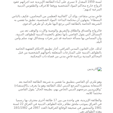
لسنة 1959 المعدل لا تسري على أبناء الطائفة الإيزيدية عند اجرائهم عقود
الزواج خارج محاكم المواد الشخصية ووفقا للاعراف والطقوس الدينية
المرعية لديهم“.
قاضٍ مدني متقاعد، يؤكد أن “الغالبية العظمى من المحامين، فكيف بالناس
البسطاء” يجهلون أن محكمة البداءة- المواد الشخصية، تطبق ما تقضي به
الشريعة الخاصة بالطائفة التي يرجع اليها طرف أو طرفي الدعوى.
فالزواج والصداق والطلاق والتفريق والوصية والإرث والوقف تعد من
المسائل التي يقول القاضي بأنها تتعلق بالعقيدة الدينية للطوائف الدينية،
وأن المساس بها مسألة حساسة قد تثير نعرات ومشاكل تهدد سلم وأمن
البلد.
لذلك، فإن القانون المدني العراقي، أجاز تطبيق الاحكام الفقهية الخاصة
بالطوائف الدينية على المنازعات المتعلقة بأحوالهم الشخصية من قبل
المحاكم المدنية برئاسة قاضٍ مدني من قضاة ذات المحكمة.
وهو مُلزم، أي القاضي بتطبيق ما تقضي به شريعة الطائفة الخاصة بعد
الاستعانة بمشورة المرجع الديني لتلك الطائفة وهو ما يعرف بـ(الإستفتاء)
“وللإيزيديين مرجعهم الديني الخاص بهم، بطبيعة الحال” يقول القاضي
مختتماً كلامه.
والطائفة الإيزيدية، هي واحدة من بين 17 طائفة أخرى معترف بها رسميا
في العراق بموجب ملحق نظام رعاية الطوائف الدينية في العراق 22 لسنة
1981 والمنشور في صحيفة الوقائع العراقية/ العدد 2867 في 18/1/1982
وهذه الطوائف هي :