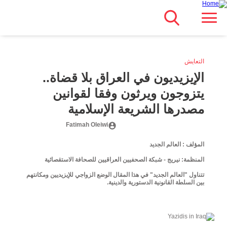
Search
بڕۆ
Main navigation
بۆ
ناوەڕۆکی
سەرەکی
التعايش
الإيزيديون في العراق بلا قضاة..
يتزوجون ويرثون وفقا لقوانين
مصدرها الشريعة الإسلامية
Fatimah Oleiwi
المؤلف : العالم الجديد
المنظمة: نيريج - شبكة الصحفيين العراقيين للصحافة الاستقصائية
تتناول "العالم الجديد" في هذا المقال الوضع الزواجي للإيزيديين ومكانتهم
بين السلطة القانونية الدستورية والدينية.