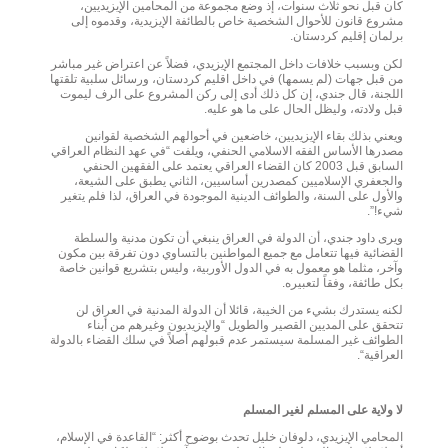
كان قبل نحو ثلاث سنوات، إذ وضع مجموعة من المحامين الإيزيديين،
مشروع قانون للأحوال الشخصية خاص بالطائفة الإيزيدية، وقدموه إلى
برلمان إقليم كردستان.
لكن وبسبب خلافات داخل المجتمع الإيزيدي، فضلاً عن اعتراض غير مباشر
من قبل جهات (لم يسمها) في داخل اقليم كردستان، ورسائل سلبية تلقتها
اللجنة، قال جندي، إن كل ذلك أدى إلى ركن المشروع على الرف ليموت
قبل ولادته، وليظل الحال على ما هو عليه.
ويعني بذلك بقاء الإيزيديين، خاضعين في أحوالهم الشخصية لقوانين
مصدرها الأساس الفقه الاسلامي الحنفي، ويلفت “في عهد النظام العراقي
السابق قبل 2003 كان القضاء العراقي يعتمد على الفقهين الحنفي
والجعفري الإسلاميين كمصدرين أساسيين، الثاني يطبق على الشيعة،
والأول على السنة، والطوائف الدينية الموجودة في العراق، لذا فلم يتغير
شيء!”.
ويرى داود جندي، أن الدولة في العراق ينبغي أن تكون مدنية والسلطة
القضائية فيها تتعامل مع جميع المواطنين بالتساوي دون تفرقة بين مكون
وآخر، مثلما هو معمول به في الدول الأوربية، وليس بتشريع قوانين خاصة
بكل طائفة، وفقاً لتعبيره.
لكنه يستدرك بشيء من الخيبة، قائلا أن الدولة المدنية في العراق لن
تتحقق على المديين القصير والطويل “والإيزيديون وغيرهم من أبناء
الطوائف غير المسلمة سيستمر عدم قبولهم أصلاً في سلك القضاء بالدولة
العراقية“.
لا ولاية على المسلم لغير المسلم
المحامي الإيزيدي، دلوفان خليل تحدث بوضوح أكثر: “القاعدة في الإسلام،