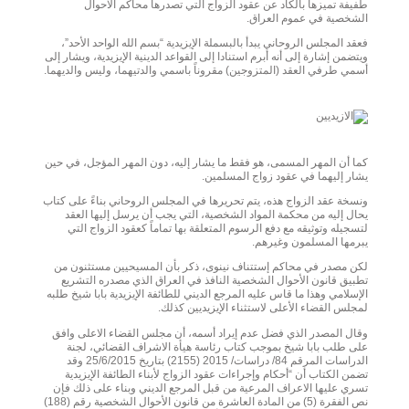
طفيفة تميزها بالكاد عن عقود الزواج التي تصدرها محاكم الاحوال
الشخصية في عموم العراق.
فعقد المجلس الروحاني يبدأ بالبسملة الإيزيدية “بسم الله الواحد الأحد”،
ويتضمن إشارة إلى أنه أبرم استنادا إلى القواعد الدينية الإيزيدية، ويشار إلى
أسمي طرفي العقد (المتزوجين) مقروناً باسمي والدتيهما، وليس والديهما.
كما أن المهر المسمى، هو فقط ما يشار إليه، دون المهر المؤجل، في حين
يشار إليهما في عقود زواج المسلمين.
ونسخة عقد الزواج هذه، يتم تحريرها في المجلس الروحاني بناءً على كتاب
يحال إليه من محكمة المواد الشخصية، التي يجب أن يرسل إليها العقد
لتسجيله وتوثيقه مع دفع الرسوم المتعلقة بها تماماً كعقود الزواج التي
يبرمها المسلمون وغيرهم.
لكن مصدر في محاكم إستتناف نينوى، ذكر بأن المسيحيين مستثنون من
تطبيق قانون الأحوال الشخصية النافذ في العراق الذي مصدره التشريع
الإسلامي وهذا ما قاس عليه المرجع الديني للطائفة الإيزيدية بابا شيخ طلبه
لمجلس القضاء الأعلى لاستثناء الإيزيديين كذلك.
وقال المصدر الذي فضل عدم إيراد أسمه، أن مجلس القضاء الاعلى وافق
على طلب بابا شيخ بموجب كتاب رئاسة هيأة الاشراف القضائي، لجنة
الدراسات المرقم 84/ دراسات/ 2015 (2155) بتاريخ 25/6/2015 وقد
تضمن الكتاب أن “أحكام وإجراءات عقود الزواج لأبناء الطائفة الإيزيدية
تسري عليها الاعراف المرعية من قبل المرجع الديني وبناء على ذلك فإن
نص الفقرة (5) من المادة العاشرة من قانون الأحوال الشخصية رقم (188)