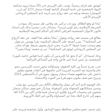
لتوثيق عقد قرانهِ رسمياً، توجب على الإيزيدي خدر (25 سنة) تزويد محكمة
المواد الشخصية في ناحية الشمال التابعة لقضاء سنجار (127 كم غرب
الموصل) بنسخة ورقية من عقد زواج ديني أبرمه لدى المجلس الروحاني
الإيزيدي الأعلى.
“ماذا لو وقع الطلاق، ووزعت تركتي بعد وفاتي، هل سيتم ذلك بموجب
الشريعة الإسلامية رغم كوني إيزيديا”، يتساءل خدر، مشيراً بذلك إلى استناد
قانون الأحوال الشخصية العراقي النافذ إلى أحكام الشريعة الإسلامية.
يطالع في مستند عقد زواجه ويقول: “بماذا يختلف هذا العقد، عن عقد الزواج
في المحكمة؟”، يمرر أصبعه على ألأسطر المكتوبة، يقرأ بهمس، ثم يقول
وهو يسحب نفسا عميقا “لا شيء، مجرد فرق معنوي بسيط، هو أنه صادر
عن المجلس الروحاني ليوثق في المحكمة!”، ثم زم شفتيه “وماذا يعني؟“.
وعاد ليتساءل: “لم لا يحق لنا كإيزيديين أن يكون لدينا قوانين خاصة بأمورنا
الشخصية، بل ليس لدينا حتى قاضٍ واحد في المحاكم العراقية“.
خدر، تخرج حديثاً من كلية الحقوق، وتساؤلاته محور حديث الإيزيديين بنحو
عام ولاسيما بعد التجربة المريرة التي عاشوها في أعقاب هجوم تنظيم
داعش على مناطقهم بقضاء سنجار وسهل نينوى في آب/أغسطس 2014
ونزوح نحو نصف مليون منهم هربا من الموت والاستعباد.
ذلك الهجوم الذي أدى الى مقتل واختطاف الآلاف من الإيزيدين، مع سلب
وتدمير ممتلكاتهم المنقولة وغير المنقولة، ومازال نحو نصف سكان سنجار
يعشون في مخيمات النزوح بإقليم كردستان فيما هاجر أكثر من 120 الفا
منهم إلى خارج البلاد بحثا عن المساواة والأمن في البلاد الأوروبية.
داود جندي، عضو مجلس محافظة نينوى السابق، وأول شخصية إيزيدية على