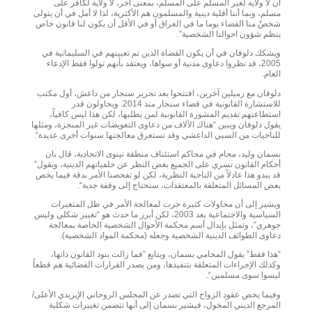
أن لا ولاية لغير المسلم على المسلم، بمعنى آخر، لا ولاية لكافر على
مسلم، وبما أننا أقلية دينية والمسلمون هم الأكثرية، لذا لا أمل في أن يتولى
شخصٌ منا القضاء يوما ما في العراق أو في الأقل أن يكون لنا قانون خاص
ينظم شؤون احوالنا الشخصية”.
ويشكك دلوفان في أن يكون القضاة الذين تم تعيينهم في السليمانية في
2005، قد نظروا دعاوى مدنية أو سواها، ويعتقد بأنهم تولوا فقط الإدعاء
العام.
دلوفان مع زميلين آخرين، افتتحوا بعد تحرير سنجار من داعش، أول مكتب
للاستشارة القانونية في قضاء سنجار منذ 2014. ويحاولون قدر
استطاعتهم تقديم المشورة القانونية لمن يطلبها، لكن هذا ليس كافياً،
يقول دلوفان ويبين “هناك الآلاف من دعاوى التعويضات غير المنجزة، ومثلها
للناجيات من السبي الداعشي وقد تستغرق معالجتها سنوات أخرى عديدة“.
بسمان وليد، محام في محاكم استئناف منطقة نينوى الاتحادية، قال بان
أحكام القانون تسري على الجميع بغض النظر عن خلفياتهم الدينية، ويقول”
قد يبدو هذا عادلاً من الناحية النظرية، لكن لو تفحصنا الأمر بدقة فيما يخص
بعض المسائل المتعلقة بالمعتقدات، سنحتاج إلى وقفة جدية“.
ويشير إلى أن محاولات كثيرة جرت لمعالجة الأمر في ظل المتغيرات
السياسية والاجتماعية بعد 2003، لكن أبرز ما حدث هو “تغيير شكلي وليس
جوهري”، وتمثل بإبدال أسم محكمة الأحوال الشخصية الخاصة بمعالجة
دعاوى الطوائف الدينية الشخصية وجعله (محكمة المواد الشخصية).
“هذا فقط” يقول المحامي بسمان، ويتابع “فما زالت بنود القانون ذاتها،
وكذلك الإجراءات المتعلقة بتنفيذها، ومن يصدر القرارات القضائية هم قطعاً
ليسوا سوى مسلمين“.
وفيما يخص عقود الزواج التي تصدر عن المجلس الروحاني الإيزيدي الأعلى/
المرجع الديني المخول، فيشير بسمان إلى أنها تتضمن تغييرات شكلية