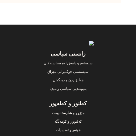
Footer
زانستی سیاسی
سیستەم و دامەزراوە سیاسیەکان
سیستەمی حوکمڕانی عێراق
هەڵبژاردن و دەنگدان
پەیوەندیی سیاسی و میدیا
کەلتور و کەلەپور
مێژوو و شارستانییەت
کەلتوور و کۆمەڵگە
هونەر و ئەدەبیات