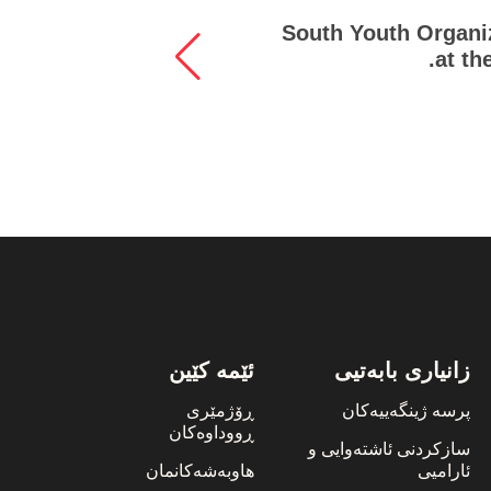
ing
South Youth Organiz
at th
زانیاری بابەتیی
ئێمە کێین
پرسە ژینگەییەکان
ڕۆژمێری
ڕووداوەکان
سازکردنی ئاشتەوایی و
ئارامیی
هاوبەشەکانمان