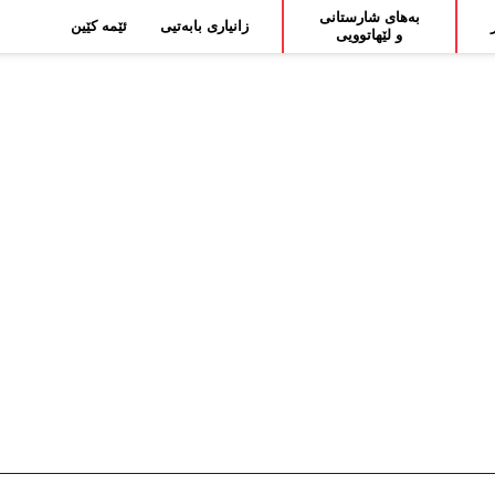
بەهای شارستانی
زانیاری بابەتیی
ئێمە کێین
و لێهاتوویی