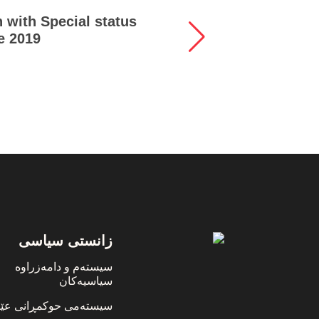
 with Special status
 2019.
Footer
زانستی سیاسی
سیستەم و دامەزراوە
سیاسیەکان
سیستەمی حوکمڕانی عێر