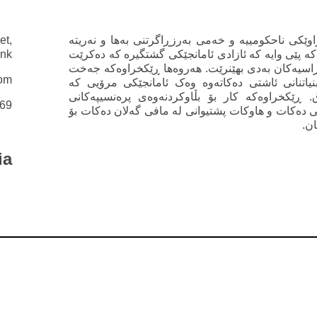
وێکی ناحکومییە و خەمی بەرزڕاگرتنی بەها و نەریتە
et,
ەکە پێی وایە کە ئازادی ئامانجێکی گشتگیرە کە دەکرێت
ank
راسیەکان بەدی بهێنرێت. هەروەها ڕێکخراوەکە جەخت
com
یاتنانی ئاشتی دەکاتەوە وەک ئامانجێکی مرۆیی کە
 ڕێکخراوەکە کار بۆ بڵاوکردنەوەی پرەنسیپەکانی
969
دەکات و هاوکات پشتیوانی لە مافی گەلان دەکات بۆ
ان.
ia
„