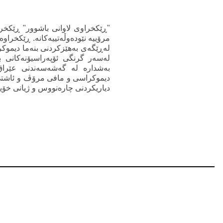
"ڕێکخراوی لاوانی باشوور" ڕێکخرا
مرۆییە نێودەوڵەتییەکانە. ڕێکخراو
لەڕێگەی بەهێزکردنی بنەما دیموک
لەسەر گرنگی ئۆپەراسیۆنەکانی بن
بەشدارە لە گەشەسەندنی عێراق.
دیموکراسی و مافی مرۆڤ و ئاشتی 
دیاریکردنی چارەنووس و ژیانی خۆی