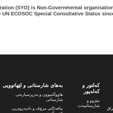
ation (SYO) is Non-Governmental organisation
e UN ECOSOC Special Consultative Status since
کەلتور و
بەهای شارستانی و لێهاتوویی
کەلەپور
هاووڵاتیبوون و بەرپرسیارەتی
شارستانی
مێژوو و
شارستانییەت
اق
مافەکانی مرۆڤ و دادپەروەریی