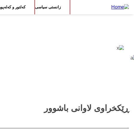
Main
بڕۆ
زانستی سیاسی
کەلتور و کەلەپور
بۆ
navigation
ناوەڕۆکی
سەرەکی
ڕێکخراوی لاوانی باشوور