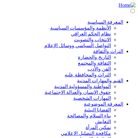
انتقل
مباشرة
للمحتوى
المعرفة السياسية
الرئيسي
Main
الأنظمة والمؤسسات السياسية
نظام الحكم العراقي
navigation
الانتخاب والتصويت
التواصل السياسي ووسائل الإعلام
التراث والثقافة
التاريخ والحضارة
الثقافة والمجتمع
الفن والأدب
التراث والمحافظة عليه
القيم والمهارات المدنية
المواطنة والمسؤولية المدنية
حقوق الإنسان والعدالة الاجتماعية
المهارات الشخصية
المعرفة الموضوعية
القضايا البيئية
بناء السلام والمصالحة
التعايش
تمكين المرأة
مكافحة التضليل الإعلامي