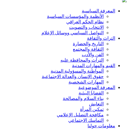
المعرفة السياسية
Footer
الأنظمة والمؤسسات السياسية
نظام الحكم العراقي
الانتخاب والتصويت
التواصل السياسي ووسائل الإعلام
التراث والثقافة
التاريخ والحضارة
الثقافة والمجتمع
الفن والأدب
التراث والمحافظة عليه
القيم والمهارات المدنية
المواطنة والمسؤولية المدنية
حقوق الإنسان والعدالة الاجتماعية
المهارات الشخصية
المعرفة الموضوعية
القضايا البيئية
بناء السلام والمصالحة
التعايش
تمكين المرأة
مكافحة التضليل الإعلامي
التماسك الاجتماعي
معلومات حولنا