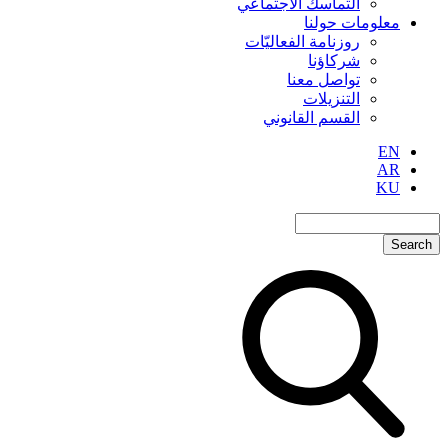
التماسك الاجتماعي
معلومات حولنا
روزنامة الفعاليّات
شركاؤنا
تواصل معنا
التنزيلات
القسم القانوني
EN
AR
KU
Search