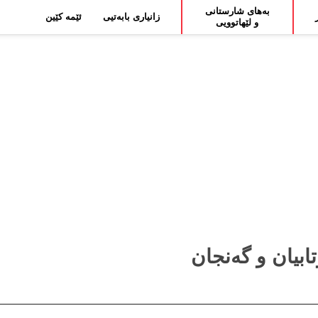
بەهای شارستانی
زانیاری بابەتیی
ئێمە کێین
و لێهاتوویی
بیان و گەنجان