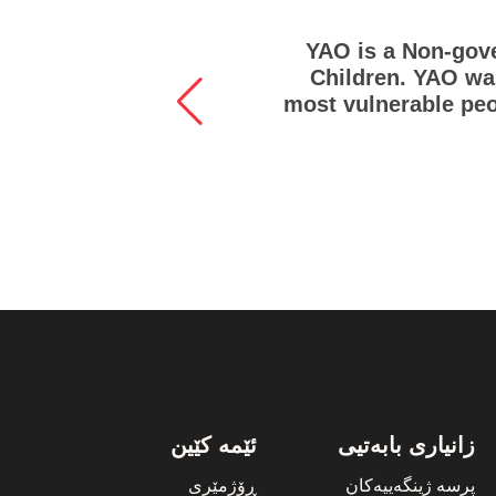
 age
YAO is a Non-gove
eace
Children. YAO was
most vulnerable peo
زانیاری بابەتیی
ئێمە کێین
پرسە ژینگەییەکان
ڕۆژمێری