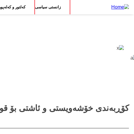
Main
بڕۆ
زانستی سیاسی
کەلتور و کەلەپور
بۆ
navigation
ناوەڕۆکی
سەرەکی
کۆڕبەندی خۆشەویستی و ئاشتی بۆ قوتا