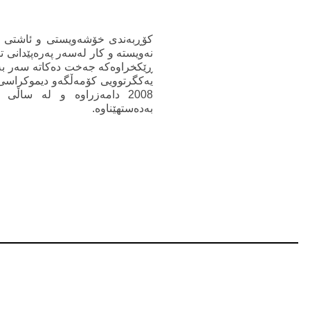
کۆڕبەندی خۆشەویستی و ئاشتی بۆ 
نەویستە و کار لەسەر پەرەپێدانی ت
ڕێکخراوەکە جەخت دەکاتە سەر بەهێ
یەکگرتوویی کۆمەڵگەو دیموکراسی
بەدەستهێناوە.