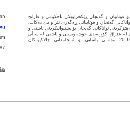
قوتابیان و گەنجان ڕێکخراوێکی ناحکومی و قازانج
yah
واناکانی گەنجان و قوتابیانی ڕەگەزی نێر و مێ دەکات.
org
زکردنی تواناکانی گەنجان بۆ پشتیوانیکردنی ئاشتی و
 لە عێراق. کۆڕبەندی خۆشەویستی و ئاشتی لە ساڵی
com
2008 دامەزراوە و لە ساڵی 2010 مۆڵەتی یاسایی بۆ ئەنجامدانی چالاکییەکان
687
ia
„