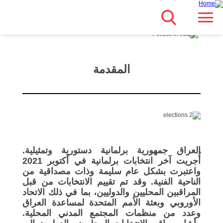
Search
انتقل
Main navigation
مباشرة
للمحتوى
الرئيسي
المقدمة
العراق جمهورية برلمانية دستورية وتمثيلية.
أُجريت آخر انتخابات برلمانية في أكتوبر 2021
واعتبرت بشكل عام سليمة وذات مصداقية من
الناحية الفنية. وقد تم تقييم الانتخابات من قبل
المراقبين المحليين والدوليين، بما في ذلك الاتحاد
الأوروبي وبعثة الأمم المتحدة لمساعدة العراق
وعدد من منظمات المجتمع المدني المحلية.