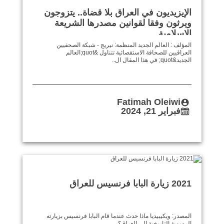
الإيزيديون في العراق بلا قضاة.. يتزوجون
ويرثون وفقا لقوانين مصدرها الشريعة
الإسلامية
المؤلف : العالم الجديد المنظمة: نيريج - شبكة الصحفيين
العراقيين للصحافة الاستقصائية تتناول &quot;العالم
الجديد&quot; في هذا المقال ال..
Fatimah Oleiwi
فبراير 21, 2024
2021 زيارة البابا فرنسيس للعراق
المصدر: ويكيبيديا ماذا حدث عندما قام البابا فرنسيس بزيارته
الرسمية التاريخية إلى العراق؟