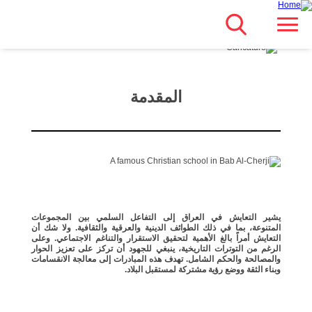
Search
انتقل
Main navigation
مباشرة
للمحتوى
الرئيسي
المقدمة
يشير التعايش في العراق إلى التفاعل السلمي بين المجموعات
المتنوعة، بما في ذلك الطوائف الدينية والعرقية والثقافية. ولا شك أن
التعايش أمراً بالغ الأهمية لتحقيق الاستقرار والتناغم الاجتماعي. وعلى
الرغم من التوترات التاريخية، ينبغي للجهود أن تركز على تعزيز الحوار
والمصالحة والحكم الشامل. تهدف هذه المبادرات إلى معالجة الانقسامات
وبناء الثقة ووضع رؤية مشتركة لمستقبل البلاد.