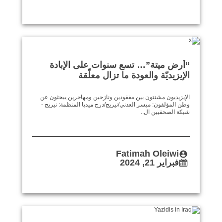
“أرض ميتة”… تسع سنوات على الإبادة
الإيزيديّة والعودة ما تزال معلّقة
الإيزيديون مشتتون بين مفقودين ونازحين ومهاجرين يبحثون عن
وطن المؤلفون: ميسر العدني/نيريج/درج ميديا المنظمة: نيريج -
شبكة الصحفيين ال..
Fatimah Oleiwi
فبراير 21, 2024