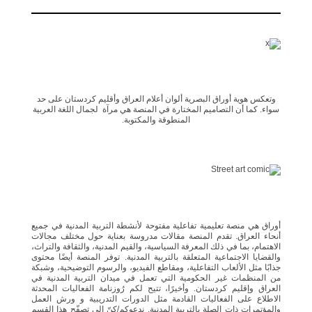
وتعكس هوية أوراق البصرية ألوان أعلام العراق وأقليم كردستان على حد
سواء. كما أن التصاميم المختارة في المنصة هي مرآة لجمال اللغة العربية
المنطوقة والمكتوبة.
أوراق هي منصة تعليمية تفاعلية مفتوحة لأنشطة التربية المدنية في جميع
أنحاء العراق. تقدم المنصة مقالات مدروسة بعناية حول مختلف مجالات
الاهتمام، بما في ذلك المعرفة السياسية، والقيم المدنية، والثقافة والتراث،
والقضايا الاجتماعية المتعلقة بالتربية المدنية. توفر المنصة أيضًا محتوى
جذابًا مثل الألعاب التفاعلية، ومقاطع الفيديو، والرسوم التوضيحية، وشبكة
من المنظمات غير الحكومية التي تعمل في ميدان التربية المدنية في
العراق وإقليم كردستان. وأخيرًا، تتيح لكم رُوزنامة الفعاليات المحدثة
الاطلاع على الفعاليات القادمة مثل الدورات التدريبية و ورش العمل
والمؤتمرات ذات الصلة بالتربية المدنية. ندعوكم/كنّ إلى تصفّح هذا القسم