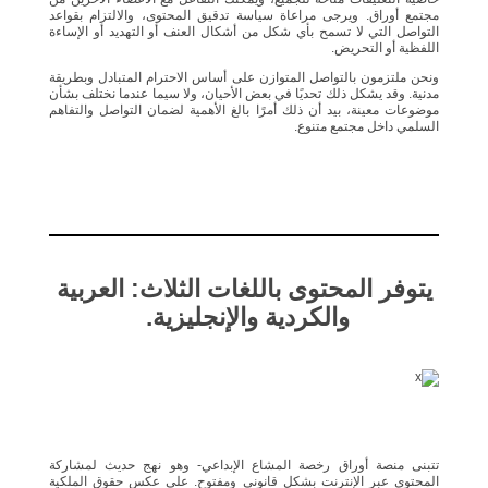
مجتمع أوراق. ويرجى مراعاة سياسة تدقيق المحتوى، والالتزام بقواعد
التواصل التي لا تسمح بأي شكل من أشكال العنف أو التهديد أو الإساءة
اللفظية أو التحريض.
ونحن ملتزمون بالتواصل المتوازن على أساس الاحترام المتبادل وبطريقة
مدنية. وقد يشكل ذلك تحديًا في بعض الأحيان، ولا سيما عندما نختلف بشأن
موضوعات معينة، بيد أن ذلك أمرًا بالغ الأهمية لضمان التواصل والتفاهم
السلمي داخل مجتمع متنوع.
يتوفر المحتوى باللغات الثلاث: العربية
والكردية والإنجليزية.
تتبنى منصة أوراق رخصة المشاع الإبداعي- وهو نهج حديث لمشاركة
المحتوى عبر الإنترنت بشكل قانوني ومفتوح. على عكس حقوق الملكية