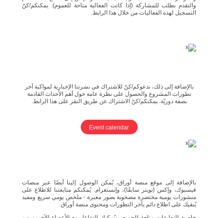
والتقدم بطلب للمشاركة (إذا كانت الفعالية متاحة للعموم). يمكنكم/كنّ
التسجيل لهذه الفعاليات من خلال هذا الرابط.
بالإضافة إلى ذلك، ندعوكم/كنّ للاشتراك في نشرتنا الإخبارية لمواكبة آخر
تطورات المشروع والحصول على نظرة عامة حول أهم الأحداث القادمة
بصفة دوريّة. يمكنكم/كنّ الاشتراك عن طريق النقر على هذا الرابط.
Event calendar
بالإضافة إلى موقع منصة أوراق، يُمكن الوصول إلينا أيضًا عبر منصات
فيسبوك، وإكس (تويتر سابقًا)، وإنستغرام. يُمكنكم متابعتنا للاطلاع على
منشورات يومية مختصرة مصحوبة بصور معبرة - ملخص يومي سريع ومفيد
يُبقيك على اطلاع دائم بآخر التطورات ومحتوى منصة أوراق.
خاصية التعليقات متاحة للجميع، ويُمكنك التفاعل مع الأعضاء الآخرين من