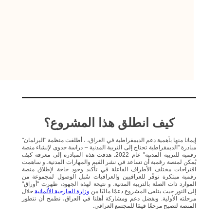
كيف انطلق هذا المشروع؟
إيمانا منها بأهمية دعم الديمقراطية في العراق، ، أطلقت منظمة "البرلمان"
مبادرة "الديمقراطية تحتاج إلى التربية المدنية – دراسة جدوى لإنشاء منصة
رقمية للتربية المدنية" عام 2022. هدفت هذه المبادرة إلى معرفة كيف
يُمكن لمنصة رقمية أن تساعد في نشر القيم والمهارات المدنية..و ساهمت
اقتراحات مختلف الأطراف الفاعلة في تأكيد وجود حاجة لإطلاق منصة
رقمية مبتكرة توفّر للعراقيين والعراقيات سُبل الوصول لمجموعة من
الموارد ذات الصلة بالتربية المدنية. و نتيجة لهذه الجهود، ظهرت "أوراق"
إلى النور حيث يتلقى المشروع دعمًا ماليًا من
وزارة الخارجية الألمانية
خلال
مرحلته الأولية. وبفضل دعم ومشاركة أهلنا في العراق، نطمح أن تتطور
المنصة لتصبح مرجعًا قيمًا للمجتمع العراقي.