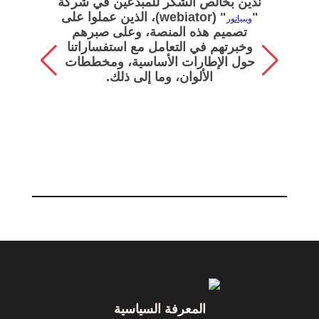
ندين بخالص الشكر للمبدعين في شركة
ون
"
" (webiator)، الذين عملوا على
ويبياتور
أب
تصميم هذه المنصة، وعلى صبرهم
ا
وخبرتهم في التعامل مع استفساراتنا
وا
حول الإطارات الأساسية، ومخططات
له
الألوان، وما إلى ذلك.
Footer
المعرفة السياسية