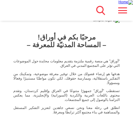
Search
انتقل
Main navigation
مباشرة
للمحتوى
الرئيسي
مرحبًا بكم في أوراق!
– المساحة المدنيّة للمعرفة –
"أوراق" هي منصة رقمية ملتزمة بتقديم معلومات محايدة حول الموضوعات
التي تؤثر على المجتمع المدني في العراق.
هدفها هو إرضاء فضولك من خلال توفير معرفة موضوعية، وتمكينك من
التفكير باستقلالية، وممارسة حقوقك، لكي تكون مواطنًا مستنيرًا وفعالًا
ومسؤولًا.
تستقطب "أوراق" جمهورًا متنوعًا في العراق وإقليم كردستان، وتقدم
محتوى باللغات العربية والكردية (السورانية) والإنجليزية، مما يعكس
التزامنا بالوصول إلى جميع المجتمعات.
انطلق في رحلة معنا ونحن نسعى جاهدين لتعزيز التفكير المستقل
والمساهمة في بناء مجتمع أكثر ترابطًا ومعرفةً.