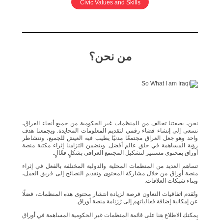
Civic Values and Skills
من نحن؟
نحن، بصفتنا تحالف من المنظمات غير الحكومية من جميع أنحاء العراق،
نسعى إلى إنشاء فضاء رقمي لتقديم المعلومات المحايدة. ويجمعنا هدف
واحد وهو جعل العراق مجتمعًا مدنيًا يطيب فيه العيش للجميع، ونتشاطر
رؤية المساهمة في خلق عالم أفضل. ويتضمن التزامنا إثراء مكتبة منصة
أوراق بمحتوى مستنير لتشكيل المجتمع العراقي بشكلٍ فعّالٍ.
تساهم العديد من المنظمات المحلية والدولية المختلفة بالفعل في إثراء
منصة أوراق من خلال مشاركة المحتوى وتقديم النصائح إلى فريق العمل،
وبناء شبكات العلاقات.
وتُقدم اتفاقيات التعاون فرصة لزيادة انتشار محتوى هذه المنظمات، فضلًا
عن إمكانية إضافة فعالياتهم إلى رُزنامة منصة أوراق.
يمكنك الاطلاع هنا على قائمة المنظمات غير الحكومية المساهمة في أوراق