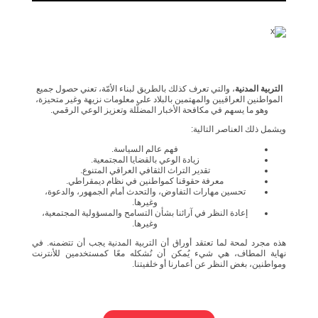
التربية المدنية
، والتي تعرف كذلك بالطريق لبناء الأمّة، تعني حصول جميع
المواطنين العراقيين والمهتمين بالبلاد على معلومات نزيهة وغير متحيزة،
وهو ما يسهم في مكافحة الأخبار المضلّلة وتعزيز الوعي الرقمي.
ويشمل ذلك العناصر التالية:
فهم عالم السياسة.
زيادة الوعي بالقضايا المجتمعية.
تقدير التراث الثقافي العراقي المتنوع.
معرفة حقوقنا كمواطنين في نظام ديمقراطي.
تحسين مهارات التفاوض، والتحدث أمام الجمهور، والدعوة،
وغيرها.
إعادة النظر في آرائنا بشأن التسامح والمسؤولية المجتمعية،
وغيرها.
هذه مجرد لمحة لما تعتقد أوراق أن التربية المدنية يجب أن تتضمنه. في
نهاية المطاف، هي شيء يُمكن أن نُشكله معًا كمستخدمين للأنترنت
ومواطنين، بغض النظر عن أعمارنا أو خلفيتنا.