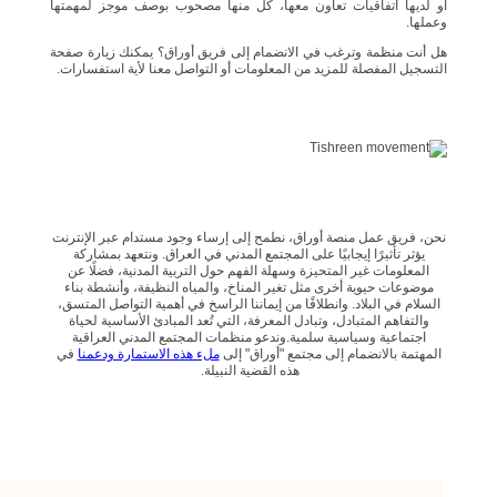
أو لديها اتفاقيات تعاون معها، كل منها مصحوب بوصف موجز لمهمتها
وعملها.
هل أنت منظمة وترغب في الانضمام إلى فريق أوراق؟ يمكنك زيارة صفحة
التسجيل المفصلة للمزيد من المعلومات أو التواصل معنا لأية استفسارات.
نحن، فريق عمل منصة أوراق، نطمح إلى إرساء وجود مستدام عبر الإنترنت
يؤثر تأثيرًا إيجابيًا على المجتمع المدني في العراق. ونتعهد بمشاركة
المعلومات غير المتحيزة وسهلة الفهم حول التربية المدنية، فضلًا عن
موضوعات حيوية أخرى مثل تغير المناخ، والمياه النظيفة، وأنشطة بناء
السلام في البلاد. وانطلاقًا من إيماننا الراسخ في أهمية التواصل المتسق،
والتفاهم المتبادل، وتبادل المعرفة، التي تُعد المبادئ الأساسية لحياة
اجتماعية وسياسية سلمية.وندعو منظمات المجتمع المدني العراقية
المهتمة بالانضمام إلى مجتمع "أوراق" إلى
ملء هذه الاستمارة ودعمنا
في
هذه القضية النبيلة.