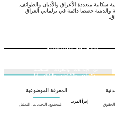
بة سكانية متعددة الأعراق والأديان والطوائف.
ية والدينية حصصا دائمة في برلماني العراق
ق.
المعرفة السياسية
المعرفة السياسية
تتمتع جمهورية العراق، بما فيها إقليم
كردستان العراق، بتاريخ ثري وعريق
من الإبداعات والتحولات السياسية
والاجتماعية والاقتصادية والثقافية. لذا
فإن وصف العراق - أو بلاد الرافدين
قديماً - بأنه "مهد الحضارات" لا يأتي من
دنية
المعرفة الموضوعية
فراغ.
إقرأ المزيد
 الحقوق
الصلة، المجتمع، التحديات، التمثيل