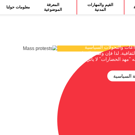
القيم والمهارات
المعرفة
ة
معلومات حولنا
المدنية
الموضوعية
السياسية
فيها إقليم كردستان العراق،
اعات والتحولات السياسية
لثقافية. لذا فإن وصف العراق
بأنه "مهد الحضارات" لا يأتي من
 السياسية