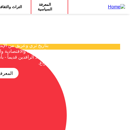
Main
انتقل
المعرفة
التراث والثقاف
مباشرة
السياسية
navigation
للمحتوى
المعرفة 
الرئيسي
تتمتع جمهورية العراق، بما 
بتاريخ ثري وعريق من الإبد
والاجتماعية والاقتصادية وا
- أو بلاد الرافدين قديماً - 
فراغ.
المعرفة