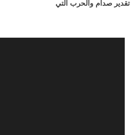
تقدير صدام والحرب التي
استمرت ثماني سنوات (١٩٨٠ -
١٩٨٨)