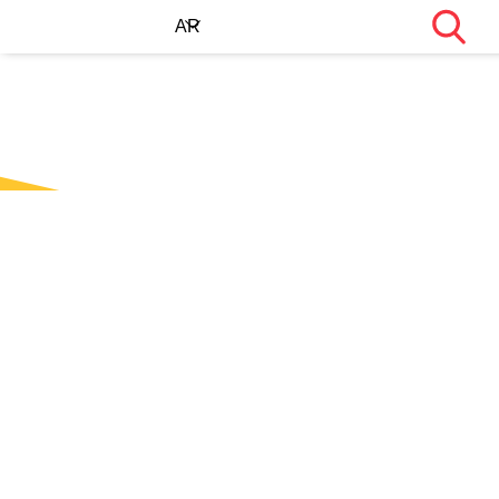
Search
AR
EN
KU