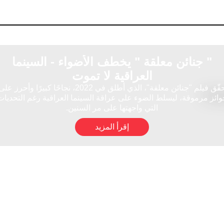
" جنائن معلقة " يخطف الأضواء - السينما
العراقية لا تموت
حقّق فيلم "جنائن معلقة"، الذي أطلق في 2022، نجاحًا كبيرًا وأحرز عل
وائز مرموقة، ليسلط الضوء على عراقة السينما العراقية رغم التحديات
التي واجهتها على مر السنين.
إقرأ المزيد