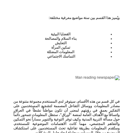
ويُميز هذا القسم بين ستة مواضيع معرفية مختلفة:
القضايا البيئية
بناء السلام والمصالحة
التعايش
تمكين المرأة
المعلومات المضللة
التماسك الاجتماعي
في كل قسم من هذه الأقسام، سيتوفر لدى المستخدم مجموعة متنوعة من
مصادر المعلومات ووسائل التفاعل المصممة لتشجيع المستخدمين على
التفكير بعمقٍ في رؤيتهم لمعنى أن تكون مواطناً نشطاً في العراق.
واتساقاً مع الأهداف العامة لمنصة "أوراق"، ستظل المعلومات تتمحور دائماً
حول مسألة التربية المدنية وكيف توفر التوعية والتنوير مساراً نحو التمكين
والتفاهم المجتمعي، مهما كانت الاهتمامات الموضوعية للمستخدم.
وستُقدم المعلومات بطريقة تفاعلية تحث المستخدمين على استكشاف
الموضوع من خلال المهمات ومحاولة إيجاد حلول للمشكلات.