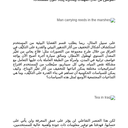
على سبيل المثال، ربما يطلب قسم القضايا البيئية من المستخدم
استكشاف أشكال التخفيف من آثار التدهور البيئي والقدرة على التكيُّف في
العراق من خلال طرح مجموعة من التصورات مثل: فلاح يعاني من تغيُّر
المعدل السنوي لهطول الأمطار، وسائق سيارة أجرة أصبح الآن يواجه
عواصف ترابية في المدن، وامرأة من الطبقة العاملة بات عليها التعامل مع
مشكلة نقص المياه. وفي كل سيناريو، سيُطلب من المستخدم اقتراح
استراتيجيات مختلفة يمكن اتباعها للتخفيف من آثار تغيُّر المناخ، وكيف
يمكن للسياسات الحكومية أن تساهم في بناء القدرة على التكيُّف، وما هي
التداعيات المجتمعية الأوسع لمثل هذه السياسات؟
لكن هذا العنصر التفاعلي لن يؤثر على عمق المعرفة ولن يأتي على
حسابها. فهدفنا هو توفير معلومات ذات جودة وأهمية عالية للمستخدمين،