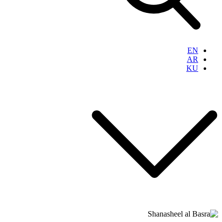
EN
AR
KU