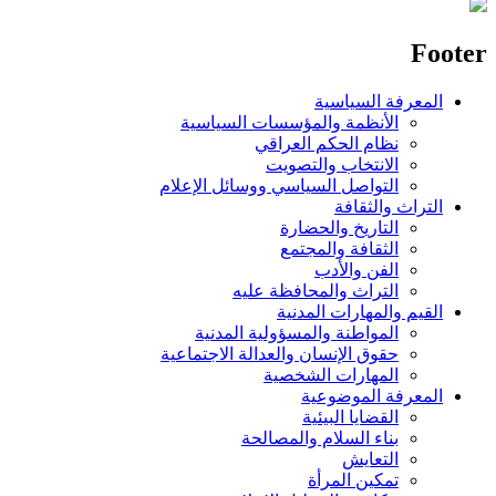
Footer
المعرفة السياسية
الأنظمة والمؤسسات السياسية
نظام الحكم العراقي
الانتخاب والتصويت
التواصل السياسي ووسائل الإعلام
التراث والثقافة
التاريخ والحضارة
الثقافة والمجتمع
الفن والأدب
التراث والمحافظة عليه
القيم والمهارات المدنية
المواطنة والمسؤولية المدنية
حقوق الإنسان والعدالة الاجتماعية
المهارات الشخصية
المعرفة الموضوعية
القضايا البيئية
بناء السلام والمصالحة
التعايش
تمكين المرأة