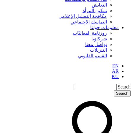
التعايش
تمكين المرأة
مكافحة التضليل الإعلامي
التماسك الاجتماعي
معلومات حولنا
روزنامة الفعاليّات
شركاؤنا
تواصل معنا
التنزيلات
القسم القانوني
EN
AR
KU
Search