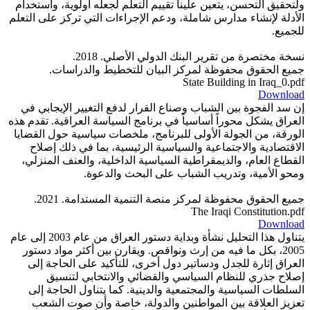
ولتحقيق التحسن، يتعين علينا تقييم التعلم لجعله أولوية، واستخدام
الأدلة لإنشاء مدارس شاملة، ودعم الإجراءات التي تركز على التعلم
للجميع.
نسخة مختصرة من تقرير البنك الدولي الأصلي. 2018.
جميع الحقوق محفوظة لمركز البيان للتخطيط والدراسات.
State Building in Iraq_0.pdf
Download
إن سد الفجوة بين الشباب وصناع القرار لدفع التغيير الإيجابي في
العراق يشكل محوراً أساسياً في برنامج السياسة العراقية. تقدم هذه
الورقة، من الجولة الأولى للبرنامج، ملخصات سياسية حول القضايا
الاقتصادية والاجتماعية والسياسية الرئيسية، بما في ذلك إصلاح
القطاع العام، والديمقراطية السياسية الداخلية، والعنف المنزلي،
ومحو الأمية، وتدريب الشباب على البحث والدعوة.
جميع الحقوق محفوظة لمركز منصة التنمية المستدامة. 2021.
The Iraqi Constitution.pdf
Download
يتناول هذا التحليل نشأة وبداية دستور العراق من عام 2003 إلى عام
2005، بكل ما فيه من إرث ونواقص. ويقارن بين أكثر مواد دستور
العراق إثارة للجدل ودساتير دول أخرى، للتأكيد على الحاجة إلى
إصلاح جذري للنظام السياسي والقضائي والانتخابي لتنسيق
السلطات السياسية والمجتمعية والدينية. كما يتناول الحاجة إلى
تعزيز العلاقة بين المواطنين والدولة، خاصة وأن صوت الشعب