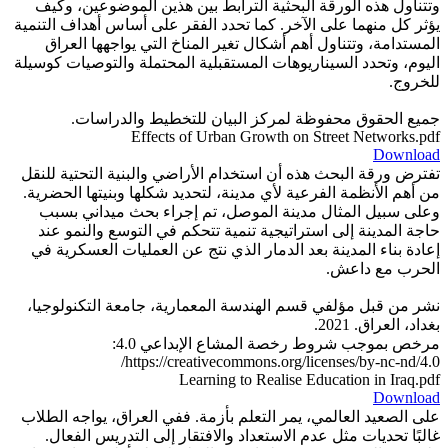
وتتناول هذه الورقة البحثية الترابط بين هذين الموضوعين، وكيف
يؤثر كل منهما على الآخر. كما تحدد الفقر على أساس أهداف التنمية
المستدامة، وتتناول أهم أشكال تغير المناخ التي يواجهها العراق
اليوم، وتحدد السيناريوهات المستقبلية المحتملة والتوصيات كوسيلة
للخروج.
جميع الحقوق محفوظة لمركز البيان للتخطيط والدراسات.
Effects of Urban Growth on Street Networks.pdf
Download
تفترض ورقة البحث هذه أن استخدام الأراضي والبنية التحتية للنقل
من أهم الأنظمة الفرعية لأي مدينة، لتحديد شكلها وبنيتها الحضرية.
وعلى سبيل المثال مدينة الموصل، تم إجراء بحث ميداني بسبب
حاجة المدينة إلى استراتيجية تنمية تتحكم في التوسع والنمو عند
إعادة بناء المدينة بعد الدمار الذي نتج عن العمليات العسكرية في
الحرب مع داعش.
نشر من قبل مؤلفي قسم الهندسة المعمارية، جامعة التكنولوجيا،
بغداد، العراق. 2021.
مرخص بموجب شروط رخصة المشاع الإبداعي 4.0:
https://creativecommons.org/licenses/by-nc-nd/4.0/
Learning to Realise Education in Iraq.pdf
Download
على الصعيد العالمي، يمر التعلم بأزمة. ففي العراق، يواجه الطلاب
غالبًا تحديات مثل عدم الاستعداد والافتقار إلى التدريس الفعال.