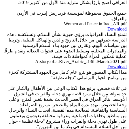
العراقي أصبح بارزًا بشكل متزايد منذ الأول من أكتوبر 2019.
جميع الحقوق محفوظة لمؤسسة فريدريش إيبرت في الأردن
والعراق.
Women and Peace in Iraq_AR.pdf
Download
تتمتع النساء العراقيات برؤى حيوية بشأن السلام. وتستكشف هذه
الدراسة حقوقهن من خلال التاريخ والدين والهياكل القبلية، وتربط
بين سياسات اليوم. وتقارن بين جهود بناء السلام الرسمية
والمبادرات المحلية، وتسلط الضوء على فجوات العدالة وتقدم طرقًا
عملية لتمكين المرأة كمواطنة ذات قيمة.
A-story-of-a-River_Arabic_-13th-March-2021.pdf
Download
هذا الكتاب المصور هو نتاج عام كامل من الجهود المشتركة كجزء
من برنامج الحوار البرلماني "دجلة نظيفة".
في ثلاث قصص، يرفع هذا الكتاب الوعي بين الأطفال والكبار على
حد سواء، من خلال سرد قصة نهري دجلة والفرات في الشرق
الأوسط. يتأثر العراق في العصر الحديث بشدة بتغير المناخ. وعلى
وجه الخصوص، تهدد ندرة المياه والتصحر بتسريع الصراعات
السياسية والثقافية. لمعالجة هذه القضية، اتحدت النساء والرجال
من مناطق وخلفيات اجتماعية وعرقية مختلفة يعيشون ويعملون
على طول نهري دجلة والفرات وراء مشروع "دجلة نظيفة - حوار
من أجل السلام المستدام في بلاد ما بين النهرين".