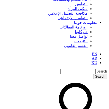
التعايش
تمكين المرأة
مكافحة التضليل الإعلامي
التماسك الاجتماعي
معلومات حولنا
روزنامة الفعاليّات
شركاؤنا
تواصل معنا
التنزيلات
القسم القانوني
EN
AR
KU
Search