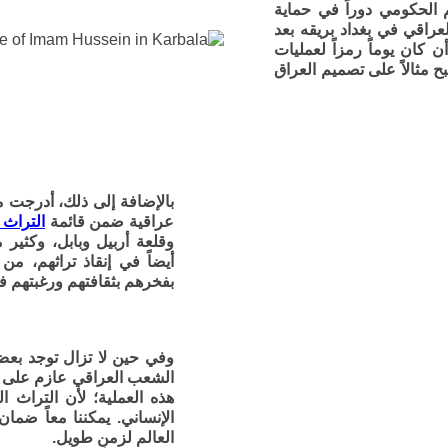
م الحكومي دوراً في حماية
لعراقي في بغداد بريقه بعد
ن كان يوماً رمزاً لعمليات
ح مثالاً على تصميم العراق
بالإضافة إلى ذلك، أدرجت من
عراقية ضمن قائمة
التراث 
وقلعة أربيل وبابل، وكثير 
أيضاً في إنقاذ تراثهم، من
بفخرهم بثقافتهم ورغبتهم في
وفي حين لا تزال توجد بعض 
الشعب العراقي عازم على حم
هذه العملية؛ لأن التراث 
الإنساني. يمكننا معاً ضما
العالم لزمنٍ طويل.