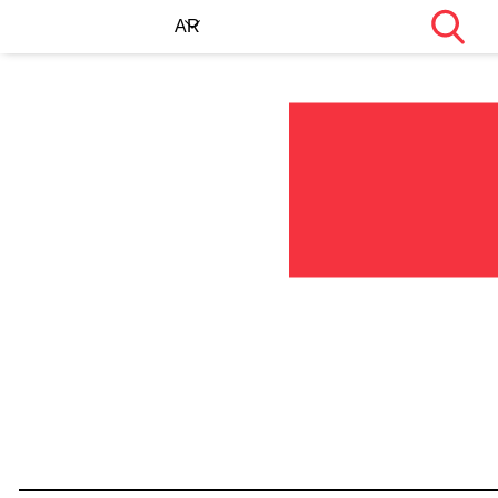
Search
AR
EN
KU