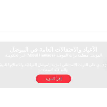
الأعياد والاحتفالات العامة في الموصل
المؤلف: منظمة تراث الموصل (Mosul Heritage) غير الحكومية
رّف.ي على التراث الاستثنائي لمدينة الموصل العراقيّة واحتفالاتها الدينيٌ
والثقافيّة المتعددة.
إقرأ المزيد