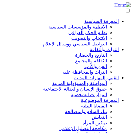
انتقل
مباشرة
للمحتوى
المعرفة السياسية
الرئيسي
Main
الأنظمة والمؤسسات السياسية
نظام الحكم العراقي
navigation
الانتخاب والتصويت
التواصل السياسي ووسائل الإعلام
التراث والثقافة
التاريخ والحضارة
الثقافة والمجتمع
الفن والأدب
التراث والمحافظة عليه
القيم والمهارات المدنية
المواطنة والمسؤولية المدنية
حقوق الإنسان والعدالة الاجتماعية
المهارات الشخصية
المعرفة الموضوعية
القضايا البيئية
بناء السلام والمصالحة
التعايش
تمكين المرأة
مكافحة التضليل الإعلامي