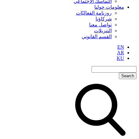
التماسك الاجتماعي
معلومات حولنا
روزنامة الفعاليّات
شركاؤنا
تواصل معنا
التنزيلات
القسم القانوني
EN
AR
KU
Search