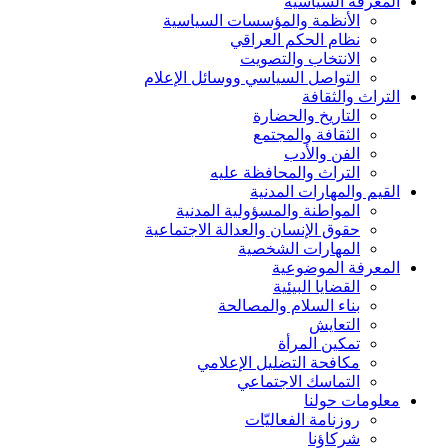
المعرفة السياسية
Footer
الأنظمة والمؤسسات السياسية
نظام الحكم العراقي
الانتخاب والتصويت
التواصل السياسي ووسائل الإعلام
التراث والثقافة
التاريخ والحضارة
الثقافة والمجتمع
الفن والأدب
التراث والمحافظة عليه
القيم والمهارات المدنية
المواطنة والمسؤولية المدنية
حقوق الإنسان والعدالة الاجتماعية
المهارات الشخصية
المعرفة الموضوعية
القضايا البيئية
بناء السلام والمصالحة
التعايش
تمكين المرأة
مكافحة التضليل الإعلامي
التماسك الاجتماعي
معلومات حولنا
روزنامة الفعاليّات
شركاؤنا