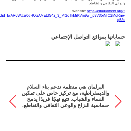
والوعي الثقافي والتقاطع.
Website:
https://elbarlament.org/?
bclid=IwAR0WUzr0dHQtsAMEtdG4z_3_Mf2oTkMrKVm9wI_p9V35jMlC2MoRne-
q53s
حساباتها بمواقع التواصل الإجتماعي
„
البرلمان هي منظمة تدعم بناء السلام
والديمقراطية، مع تركيز خاص على تمكين
النساء والشباب. نتبع نهجًا فريدًا يدمج
حساسية النزاع والوعي الثقافي والتقاطع.