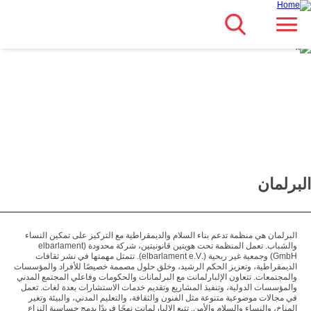
Search
انتقل
Main navigation
مباشرة
للمحتوى
الرئيسي
البرلمان
البرلمان هي منظمة تدعم بناء السلام والديمقراطية مع التركيز على تمكين النساء
والشباب. تعمل المنظمة تحت هويتين قانونيتين، شركة محدودة (elbarlament
GmbH) وجمعية غير ربحية (.elbarlament e.V). تتمثل مهمتها في نشر ثقافات
الديمقراطية، وتعزيز الحكم الرشيد، وخلق حلول مصممة خصيصًا للأفراد والمؤسسات
والمجتمعات. تتعاون الإلبارلمانت مع البرلمانات والحكومات وفاعلي المجتمع المدني
والمؤسسات الدولية، وتنفيذ المشاريع وتقديم خدمات الاستشارات بعدة لغات. تعمل
في مجالات موضوعية متنوعة مثل الفنون والثقافة، والتعليم المدني، والبيئة وتغير
المناخ، والنساء والسلام والأمن. تتبع الإلبارلمانت نهجًا فريدًا يدمج حساسية النزاع