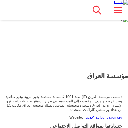
Search
انتقل
Main navigation
مباشرة
للمحتوى
الرئيسي
مؤسسة العراق
تأسست مؤسسة العراق (IF) سنة 1991 كمنظمة مستقلة وغير حزبية وغير طائفية
وغير عرقية. وتهدف المؤسسة إلى المساهمة في تعزيز الديمقراطية واحترام حقوق
الإنسان، ودعم العراق وشعبه ومؤسساته المدنية. وتمتلك مؤسسة العراق مكاتب بكل
من بغداد وواشنطن (الولايات المتحدة).
Website:
https://iraqfoundation.org/
حساباتها بمواقع التواصل الإجتماعي